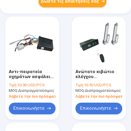
Δώστε τις απαιτήσεις σας
Αντι-πειρατεία
Ανώτατο κιβώτιο
οχημάτων ασφάλειας
ελέγχου
συναγερμών
ενεργοποιητών 30A
Τιμή:
10-30 USD/PCS
Τιμή:
10-50 USD/PCS
αντικλεπτικού
διπλό ηλεκτρικό
MOQ:
Διαπραγματεύσιμος
MOQ:
Διαπραγματεύσιμος
συναγερμού
γραμμικό μη-
μοτοσικλετών
στιγμιαίο
Λάβετε την πιο πρόσφατη τιμή
Λάβετε την πιο πρόσφατη τι
συστημάτων 12V του
καθολικού
Επικοινωνήστε
Επικοινωνήστε