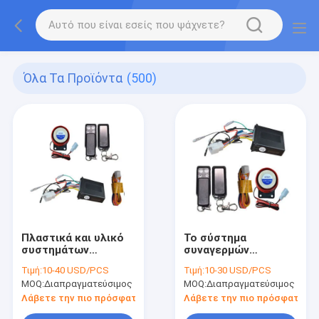
Όλα Τα Προϊόντα
(500)
Πλαστικά και υλικό
Το σύστημα
συστημάτων
συναγερμών
συναγερμών
ασφάλειας οχημάτων
Τιμή:
10-40 USD/PCS
Τιμή:
10-30 USD/PCS
ασφάλειας οχημάτων
cOem 433MHz
MOQ:
Διαπραγματεύσιμος
MOQ:
Διαπραγματεύσιμος
ομιλίας φωνής
στεγανοποιεί τον
αντικλεπτικό
Λάβετε την πιο πρόσφατη τιμή
Λάβετε την πιο πρόσφατη τι
συναγερμό