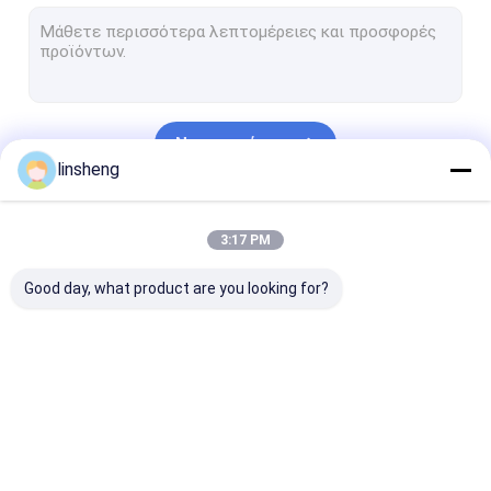
Σωληνοειδείς γραμμικοί ενεργοποιητές
Αισθητήρες χώρων στάθμευσης φορτηγών
Οπισθοσκόπο σύστημα καμερών φορτηγών
Να συνεχίσει
Εξαρτήσεις μηχανών παραθύρων δύναμης
linsheng
Κεντρικοί ενεργοποιητές κλειδώματος
Οι Κατηγορίες Μας
3:17 PM
Σύστημα συναγερμών ασφάλειας οχημάτων
Good day, what product are you looking for?
Γραμμικοί ελεγκτές
Ηλεκτρικοί
Βαρέων καθηκ
ενεργοποιητών
γραμμικοί
γραμμικοί
ενεργοποιητές
ενεργοποιητέ