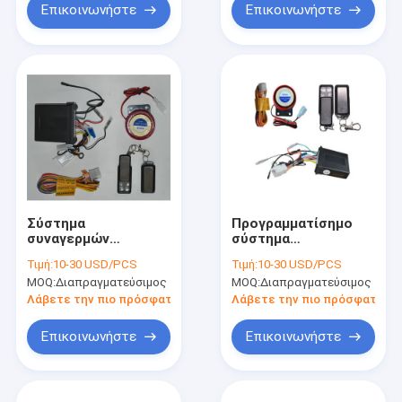
μοτοσικλετών IP66
Επικοινωνήστε
Επικοινωνήστε
Σύστημα
Προγραμματίσημο
συναγερμών
σύστημα
ασφάλειας οχημάτων
συναγερμών
Τιμή:
10-30 USD/PCS
Τιμή:
10-30 USD/PCS
μοτοσικλετών
ασφάλειας οχημάτων
MOQ:
Διαπραγματεύσιμος
MOQ:
Διαπραγματεύσιμος
φρουράς κλεφτών
315MHz 100m με την
433MHz με τη
υπενθύμιση ομιλίας
Λάβετε την πιο πρόσφατη τιμή
Λάβετε την πιο πρόσφατη τι
μακρινές έναρξη και
φωνής
τη στάση
Επικοινωνήστε
Επικοινωνήστε