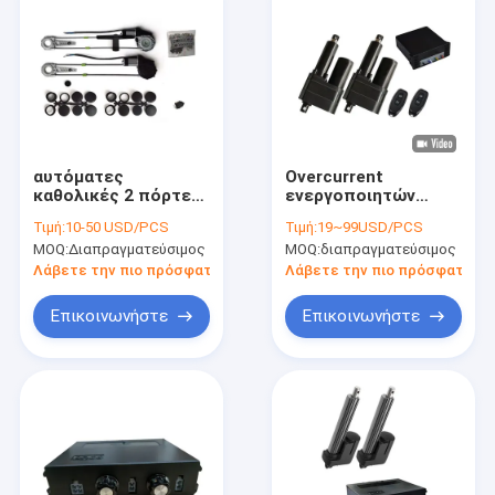
αυτόματες
Overcurrent
καθολικές 2 πόρτες
ενεργοποιητών
Linsheng
τηλεχειρισμού
Τιμή:
10-50 USD/PCS
Τιμή:
19~99USD/PCS
εξαρτήσεων
διακοπτών καλάμων
MOQ:
Διαπραγματεύσιμος
MOQ:
διαπραγματεύσιμος
μηχανών παραθύρων
ασύρματη γραμμική
δύναμης
προστασία 12V
Λάβετε την πιο πρόσφατη τιμή
Λάβετε την πιο πρόσφατη τι
ανελκυστήρων 12V
ασφάλειας
24V
Επικοινωνήστε
Επικοινωνήστε
Σπίτι
Προϊόντα
Περίπου εμείς