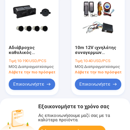
Αδιάβροχος
10m 12V ιχνηλάτης
καθολικός
συναγερμών
αισθητήρας χώρων
μοτοσικλετών,
Τιμή:
10-190 USD/PCS
Τιμή:
10-40 USD/PCS
στάθμευσης
σύστημα
MOQ:
Διαπραγματεύσιμος
MOQ:
Διαπραγματεύσιμος
σειρήνων, 4
συναγερμών
αισθητήρες 4m
μοτοσικλετών
Λάβετε την πιο πρόσφατη τιμή
Λάβετε την πιο πρόσφατη τι
βαρέων καθηκόντων
ομιλίας φωνής
αντίστροφοι
Επικοινωνήστε
Επικοινωνήστε
αισθητήρες
Εξοικονομήστε το χρόνο σας
Ας επικοινωνήσουμε μαζί σας με τα
καλύτερα προϊόντα.