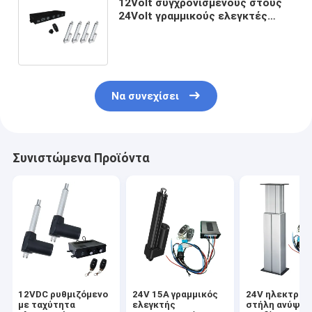
12Volt συγχρονισμένους στους
24Volt γραμμικούς ελεγκτές
ενεργοποιητών για 3 ή 4
ενεργοποιητές 50m
Να συνεχίσει
Συνιστώμενα Προϊόντα
12VDC ρυθμιζόμενο
24V 15A γραμμικός
24V ηλεκτρικ
με ταχύτητα
ελεγκτής
στήλη ανύψωσ