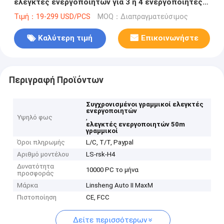
ελεγκτές ενεργοποιητών για 3 ή 4 ενεργοποιητές
50m
Τιμή：19-299 USD/PCS
MOQ：Διαπραγματεύσιμος
Καλύτερη τιμή
Επικοινωνήστε
Περιγραφή Προϊόντων
Συγχρονισμένοι γραμμικοί ελεγκτές
ενεργοποιητών
Υψηλό φως
,
ελεγκτές ενεργοποιητών 50m
γραμμικοί
Όροι πληρωμής
L/C, T/T, Paypal
Αριθμό μοντέλου
LS-rsk-H4
Δυνατότητα
10000 PC το μήνα
προσφοράς
Μάρκα
Linsheng Auto II MaxM
Πιστοποίηση
CE, FCC
Δείτε περισσότερων