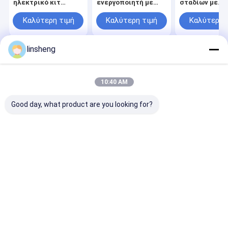
ηλεκτρικό κιτ
ενεργοποιητή με
σταδίων με
ελέγχου κινητήρα
ασύρματο
τηλεχειριστή
6000N ασύρματο
τηλεχειριστήριο
4500N φορτίο
Καλύτερη τιμή
Καλύτερη τιμή
Καλύτερη 
τηλεχειριστήριο
IP66
linsheng
Αρχική
Περίπου
επαφή
Desktop
Σελίδα
εμείς
Site
Sitemap
Privacy Policy
10:40 AM
Ποιότητα
Γραμμικοί ελεγκτές ενεργοποιητών
Κίνα
εργοστάσιο.Copyright © 2026 LINSHENG INTERNATIONAL
Good day, what product are you looking for?
ENTERPRISE CO., LTD. All Rights Reserved.
Σπίτι
Προϊόντα
Περίπου εμείς