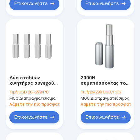
Επικοινωνήστε
Επικοινωνήστε
Δύο σταδίων
2000N
κινητήρας συνεχούς
συμπτύσσοντας τον
ρεύματος
κυλινδρικό
Τιμή:
USD 20~299/PC
Τιμή:
29-299 USD/PCS
Αλουμινίου
ανυψωτικό
MOQ:
Διαπραγματεύσιμα
MOQ:
Διαπραγματεύσιμος
Ενεργοποιητές
ενεργοποιητή
τηλεσκοπικές
στηλών ισχυρό
Λάβετε την πιο πρόσφατη τιμή
Λάβετε την πιο πρόσφατη τι
στήλες ανύψωσης
κτύπημα 200 -
400mm
Επικοινωνήστε
Επικοινωνήστε