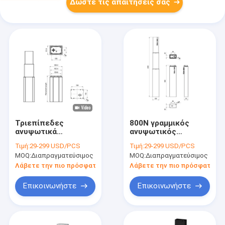
Δώστε τις απαιτήσεις σας
Τριεπίπεδες
800N γραμμικός
ανυψωτικά
ανυψωτικός
τηλεσκοπικά στύλια
ενεργοποιητής
Τιμή:
29-299 USD/PCS
Τιμή:
29-299 USD/PCS
ρυθμιζόμενες σε
675mm στηλών
MOQ:
Διαπραγματεύσιμος
MOQ:
Διαπραγματεύσιμος
ύψος βιομηχανικές
κτύπημα για τα
ανυψωτικές στήλες
εργονομικά έπιπλα
Λάβετε την πιο πρόσφατη τιμή
Λάβετε την πιο πρόσφατη τι
Επικοινωνήστε
Επικοινωνήστε