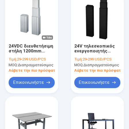
24VDC διευθετήσιμη
24V τηλεσκοπικός
στήλη 1200mm
ενεργοποιητής
ύψους γραμμική
στήλης ανύψωσης
Τιμή:
29-299 USD/PCS
Τιμή:
29-299 USD/PCS
ανυψωτική στήλη
για την καρέκλα
MOQ:
Διαπραγματεύσιμος
MOQ:
Διαπραγματεύσιμος
ενεργοποιητών
εξετάσεων 800N Hall
Sensor Feedback
Λάβετε την πιο πρόσφατη τιμή
Λάβετε την πιο πρόσφατη τι
Επικοινωνήστε
Επικοινωνήστε
Σπίτι
Προϊόντα
Περίπου εμείς