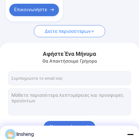
ρυθμιζόμενη
πλατφόρμα, 24V DC
Επικοινωνήστε
Δείτε περισσότερων
Αφήστε Ένα Μήνυμα
Θα Απαντήσουμε Γρήγορα
Να συνεχίσει
linsheng