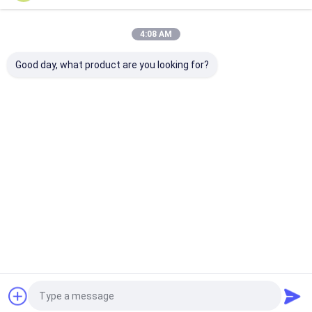
Οι Κατηγορίες Μας
4:08 AM
Good day, what product are you looking for?
Γραμμικοί ελεγκτές
Ηλεκτρικοί
Βαρέων καθηκ
ενεργοποιητών
γραμμικοί
γραμμικοί
ενεργοποιητές
ενεργοποιητέ
Αρχική
Περίπου
επαφή
Desktop
Σελίδα
εμείς
Site
Sitemap
Privacy Policy
Ποιότητα
Γραμμικοί ελεγκτές ενεργοποιητών
Κίνα
εργοστάσιο.Copyright © 2026 LINSHENG INTERNATIONAL
ENTERPRISE CO., LTD. All Rights Reserved.