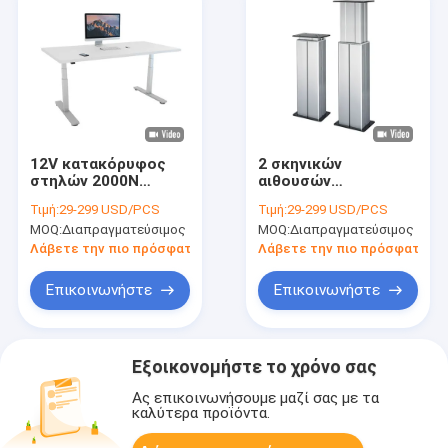
12V κατακόρυφος
2 σκηνικών
στηλών 2000N
αιθουσών
ΣΥΝΕΧΟΥΣ
λειτουργών πίνακας
Τιμή:
29-299 USD/PCS
Τιμή:
29-299 USD/PCS
ηλεκτρική ανύψωσης
4500N
MOQ:
Διαπραγματεύσιμος
MOQ:
Διαπραγματεύσιμος
για τη ρύθμιση Heigh
ενεργοποιητών
στηλών αισθητήρων
Λάβετε την πιο πρόσφατη τιμή
Λάβετε την πιο πρόσφατη τι
ηλεκτρονικός
ανυψωτικός
Επικοινωνήστε
Επικοινωνήστε
Εξοικονομήστε το χρόνο σας
Ας επικοινωνήσουμε μαζί σας με τα
καλύτερα προϊόντα.