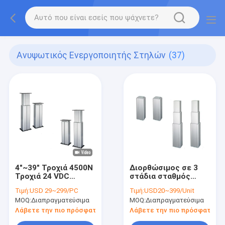
Ανυψωτικός Ενεργοποιητής Στηλών
(37)
4"~39" Τροχιά 4500N
Διορθώσιμος σε 3
Τροχιά 24 VDC
στάδια σταθμός
Γραμμικοί
εργασίας
Τιμή:
USD 29~299/PC
Τιμή:
USD20~399/Unit
ενεργοποιητές
τηλεσκοπικός
MOQ:
Διαπραγματεύσιμα
MOQ:
Διαπραγματεύσιμα
στήλης ανύψωσης
κινητήρας στήλης
ανύψωσης
Λάβετε την πιο πρόσφατη τιμή
Λάβετε την πιο πρόσφατη τι