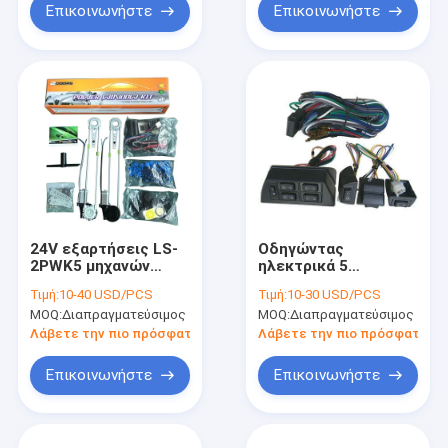
Επικοινωνήστε
Επικοινωνήστε
24V εξαρτήσεις LS-
Οδηγώντας
2PWK5 μηχανών
ηλεκτρικά 5
παραθύρων δύναμης
πλαστικά και υλικό
Τιμή:
10-40 USD/PCS
Τιμή:
10-30 USD/PCS
φορτηγών Chevy
διακοπτών
MOQ:
Διαπραγματεύσιμος
MOQ:
Διαπραγματεύσιμος
ανυψωτών βαρέων
παραθύρων δύναμης
καθηκόντων
καρφιτσών καθολικά
Λάβετε την πιο πρόσφατη τιμή
Λάβετε την πιο πρόσφατη τι
Επικοινωνήστε
Επικοινωνήστε