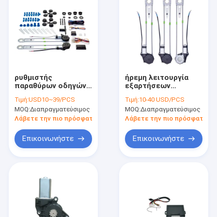
ρυθμιστής
ήρεμη λειτουργία
παραθύρων οδηγών
εξαρτήσεων
εξαρτήσεων 24V
μετατροπής
Τιμή:
USD10~39/PCS
Τιμή:
10-40 USD/PCS
μηχανών παραθύρων
παραθύρων
MOQ:
Διαπραγματεύσιμος
MOQ:
Διαπραγματεύσιμος
δύναμης 12V 3mA για
ΣΥΝΕΧΟΎΣ
τα φορτηγά
ηλεκτρικής δύναμης
Λάβετε την πιο πρόσφατη τιμή
Λάβετε την πιο πρόσφατη τι
12V 24V
Επικοινωνήστε
Επικοινωνήστε
Σπίτι
Προϊόντα
Περίπου εμείς