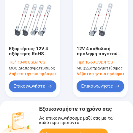
Εξαρτήσεις 12V 4
12V 4 καθολική
εξάρτηση RoHS
πρόληψη παγετού
μηχανών παραθύρων
εξαρτήσεων
Τιμή:
10-90 USD/PCS
Τιμή:
10-60 USD/PCS
δύναμης οξειδίων
μετατροπής
MOQ:
Διαπραγματεύσιμος
MOQ:
Διαπραγματεύσιμος
πυριτίου
παραθύρων δύναμης
μετατροπής
πορτών
Λάβετε την πιο πρόσφατη τιμή
Λάβετε την πιο πρόσφατη τι
παραθύρων δύναμης
πορτών
Επικοινωνήστε
Επικοινωνήστε
Εξοικονομήστε το χρόνο σας
Ας επικοινωνήσουμε μαζί σας με τα
καλύτερα προϊόντα.