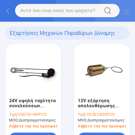
Εξαρτήσεις Μηχανών Παραθύρων Δύναμης
(26)
24V υψηλή ταχύτητα
12V εξάρτηση
συνελεύσεων
απελευθέρωσης
ρυθμιστών
ΣΥΝΕΧΩΝ λαϊκή
Τιμή:
USD10~49/PCS
Τιμή:
10-20 USD/PCS
εξαρτήσεων
καθολική κορμών
MOQ:
Διαπραγματεύσιμος
MOQ:
Διαπραγματεύσιμος
μηχανών παραθύρων
16mm - 22mm
δύναμης
Λάβετε την πιο πρόσφατη τιμή
Λάβετε την πιο πρόσφατη τι