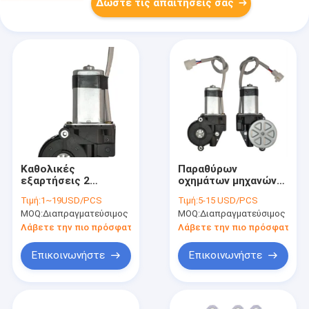
Δώστε τις απαιτήσεις σας
Καθολικές
Παραθύρων
εξαρτήσεις 2
οχημάτων μηχανών
μηχανών παραθύρων
8.5nm μηχανή
Τιμή:
1~19USD/PCS
Τιμή:
5-15 USD/PCS
δύναμης Rob πορτών
ρυθμιστών
MOQ:
Διαπραγματεύσιμος
MOQ:
Διαπραγματεύσιμος
8A 8.5Nm CE τύπων
παραθύρων 65
βαρέων καθηκόντων
Λάβετε την πιο πρόσφατη τιμή
Λάβετε την πιο πρόσφατη τι
δύναμης
περιστροφής/λεπτό
Επικοινωνήστε
Επικοινωνήστε