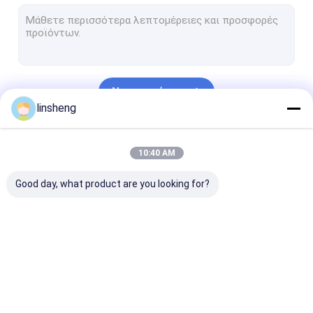
Σωληνοειδείς γραμμικοί ενεργοποιητές
Αισθητήρες χώρων στάθμευσης φορτηγών
Οπισθοσκόπο σύστημα καμερών φορτηγών
Να συνεχίσει
Εξαρτήσεις μηχανών παραθύρων δύναμης
linsheng
Κεντρικοί ενεργοποιητές κλειδώματος
Οι Κατηγορίες Μας
10:40 AM
Σύστημα συναγερμών ασφάλειας οχημάτων
Good day, what product are you looking for?
Γραμμικοί ελεγκτές
Ηλεκτρικοί
Βαρέων καθηκ
ενεργοποιητών
γραμμικοί
γραμμικοί
ενεργοποιητές
ενεργοποιητέ