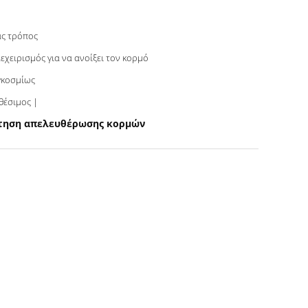
ς τρόπος
εχειρισμός για να ανοίξει τον κορμό
γκοσμίως
Διαθέσιμος |
ρτηση απελευθέρωσης κορμών