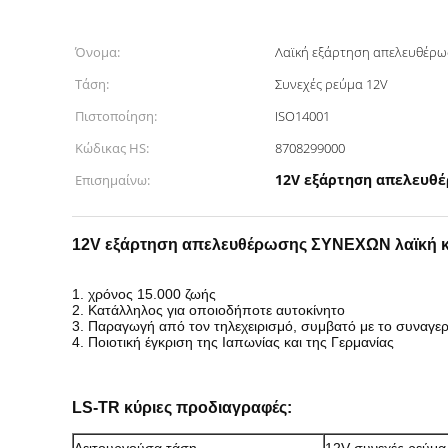
Όνομα:
Λαϊκή εξάρτηση απελευθέρ
Τάση:
Συνεχές ρεύμα 12V
Πιστοποίηση:
ISO14001
Κώδικας HS:
8708299000
12V εξάρτηση απελευθ
Επισημαίνω:
12V εξάρτηση απελευθέρωσης ΣΥΝΕΧΩΝ λαϊκή 
1. χρόνος 15.000 ζωής
2.
Κατάλληλος για οποιοδήποτε αυτοκίνητο
3.
Παραγωγή από τον τηλεχειρισμό, συμβατό με το συναγε
4. Ποιοτική έγκριση της Ιαπωνίας και της Γερμανίας
LS-TR κύριες προδιαγραφές: