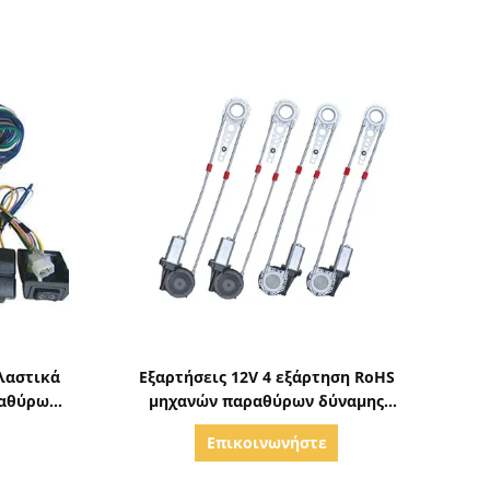
ς
Δείξε λεπτομέρειες
λαστικά
Εξαρτήσεις 12V 4 εξάρτηση RoHS
ραθύρων
μηχανών παραθύρων δύναμης
ολικά
οξειδίων πυριτίου μετατροπής
Επικοινωνήστε
παραθύρων δύναμης πορτών