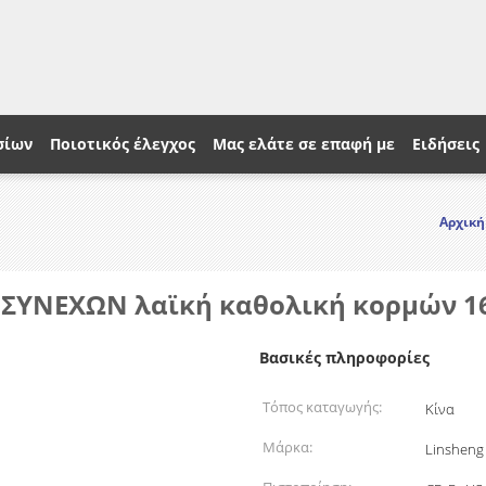
σίων
Ποιοτικός έλεγχος
Μας ελάτε σε επαφή με
Ειδήσεις
Αρχική
 ΣΥΝΕΧΩΝ λαϊκή καθολική κορμών 
Βασικές πληροφορίες
Τόπος καταγωγής:
Κίνα
Μάρκα:
Linsheng