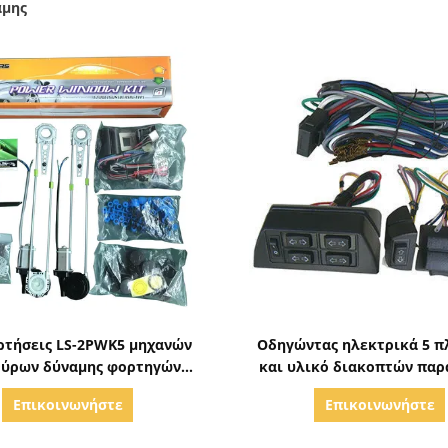
αμης
Δείξε λεπτομέρειες
Δείξε λεπτομέρειε
ρτήσεις LS-2PWK5 μηχανών
Οδηγώντας ηλεκτρικά 5 π
ύρων δύναμης φορτηγών
και υλικό διακοπτών πα
evy ανυψωτών βαρέων
δύναμης καρφιτσών καθ
Επικοινωνήστε
Επικοινωνήστε
καθηκόντων