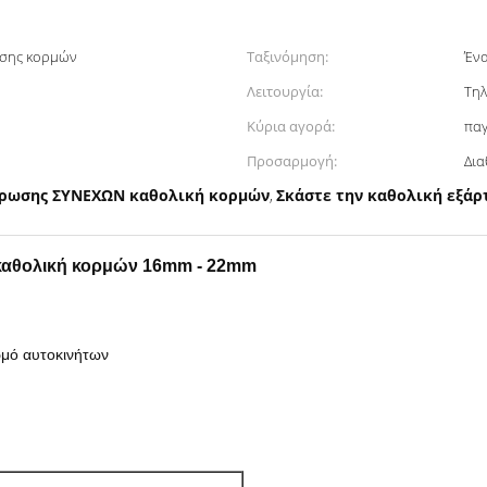
ωσης κορμών
Ταξινόμηση:
Ένα
Λειτουργία:
Τηλ
Κύρια αγορά:
πα
Προσαρμογή:
έρωσης ΣΥΝΕΧΩΝ καθολική κορμών
Σκάστε την καθολική εξά
,
καθολική κορμών 16mm - 22mm
ρμό αυτοκινήτων