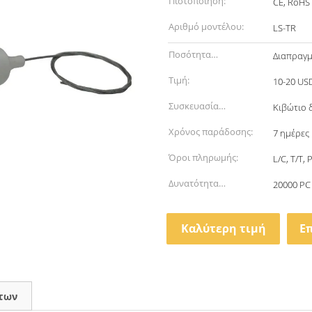
Πιστοποίηση:
CE, RoHS
Αριθμό μοντέλου:
LS-TR
Ποσότητα
Διαπραγμ
παραγγελίας min:
Τιμή:
10-20 US
Συσκευασία
Κιβώτιο
λεπτομέρειες:
Χρόνος παράδοσης:
7 ημέρες
Όροι πληρωμής:
L/C, T/T, 
Δυνατότητα
20000 PC
προσφοράς:
Καλύτερη τιμή
Ε
των