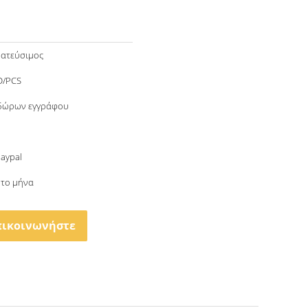
ατεύσιμος
D/PCS
 δώρων εγγράφου
Paypal
 το μήνα
πικοινωνήστε