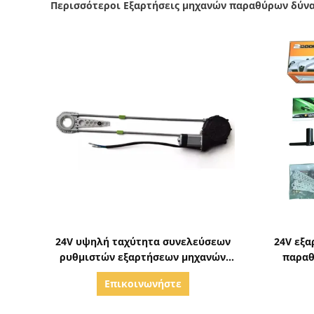
Περισσότεροι Εξαρτήσεις μηχανών παραθύρων δύν
Δείξε λεπτομέρειες
24V υψηλή ταχύτητα συνελεύσεων
24V εξα
ρυθμιστών εξαρτήσεων μηχανών
παραθ
παραθύρων δύναμης
Ch
Επικοινωνήστε