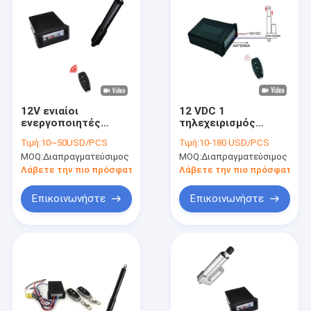
12V ενιαίοι
12 VDC 1
ενεργοποιητές
τηλεχειρισμός
ελεγκτών
ελεγκτών
Τιμή:
10~50USD/PCS
Τιμή:
10-180 USD/PCS
ενεργοποιητών
ενεργοποιητών
MOQ:
Διαπραγματεύσιμος
MOQ:
Διαπραγματεύσιμος
έντασης γραμμικοί
καναλιών γραμμικός
με τους ελέγχους
Λάβετε την πιο πρόσφατη τιμή
Λάβετε την πιο πρόσφατη τι
Επικοινωνήστε
Επικοινωνήστε
Σπίτι
Προϊόντα
Περίπου εμείς