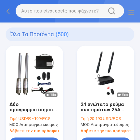
Όλα Τα Προϊόντα
(500)
Δύο
24 ανώτατο ρεύμα
προγραμματίσημοι
συστημάτων 25A
συγχρονισμένοι
ελεγκτών ΣΥΝΕΧΩΝ
Τιμή:
USD99~199/PCS
Τιμή:
20-190 USD/PCS
γραμμικοί
γραμμικό
MOQ:
Διαπραγματεύσιμος
MOQ:
Διαπραγματεύσιμος
ενεργοποιητές IP54
ενεργοποιητών βολτ
αισθητήρων
Λάβετε την πιο πρόσφατη τιμή
Λάβετε την πιο πρόσφατη τι
επίδρασης αιθουσών