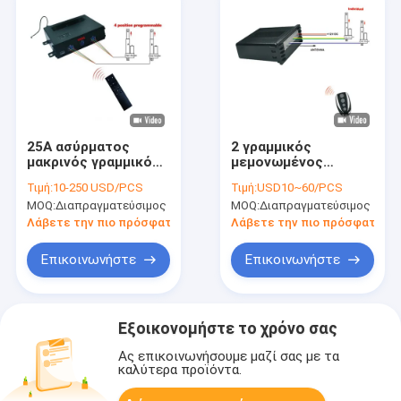
25A ασύρματος
2 γραμμικός
μακρινός γραμμικός
μεμονωμένος
ελεγκτής 433.92MHz
μακρινός ελεγκτής
Τιμή:
10-250 USD/PCS
Τιμή:
USD10~60/PCS
θέσης
ενεργοποιητών στο
MOQ:
Διαπραγματεύσιμος
MOQ:
Διαπραγματεύσιμος
ενεργοποιητών
συνεχές ρεύμα 12V
Λάβετε την πιο πρόσφατη τιμή
Λάβετε την πιο πρόσφατη τι
Επικοινωνήστε
Επικοινωνήστε
Εξοικονομήστε το χρόνο σας
Ας επικοινωνήσουμε μαζί σας με τα
καλύτερα προϊόντα.