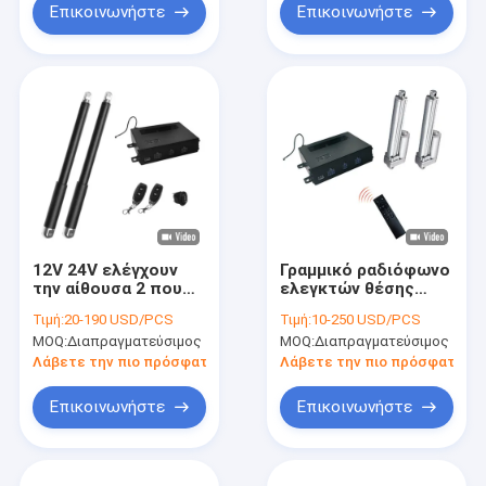
με τον ελεγκτή
Επικοινωνήστε
Επικοινωνήστε
12V 24V ελέγχουν
Γραμμικό ραδιόφωνο
την αίθουσα 2 που
ελεγκτών θέσης
το γραμμικό
ενεργοποιητών
Τιμή:
20-190 USD/PCS
Τιμή:
10-250 USD/PCS
ραδιόφωνο
επίδρασης αιθουσών
MOQ:
Διαπραγματεύσιμος
MOQ:
Διαπραγματεύσιμος
ελεγκτών
μακρινό
ενεργοποιητών
Λάβετε την πιο πρόσφατη τιμή
Λάβετε την πιο πρόσφατη τι
μακρινό σύνδεσε με
καλώδιο Rocker τον
Επικοινωνήστε
Επικοινωνήστε
ελεγκτή διακοπτών