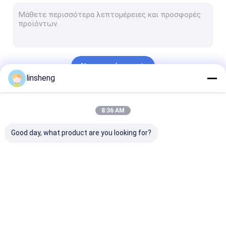
Σωληνοειδείς γραμμικοί ενεργοποιητές
Αισθητήρες χώρων στάθμευσης φορτηγών
Οπισθοσκόπο σύστημα καμερών φορτηγών
Να συνεχίσει
Εξαρτήσεις μηχανών παραθύρων δύναμης
linsheng
Κεντρικοί ενεργοποιητές κλειδώματος
Οι Κατηγορίες Μας
8:36 AM
Σύστημα συναγερμών ασφάλειας οχημάτων
Good day, what product are you looking for?
Γραμμικοί ελεγκτές
Ηλεκτρικοί
Βαρέων καθηκ
ενεργοποιητών
γραμμικοί
γραμμικοί
ενεργοποιητές
ενεργοποιητέ