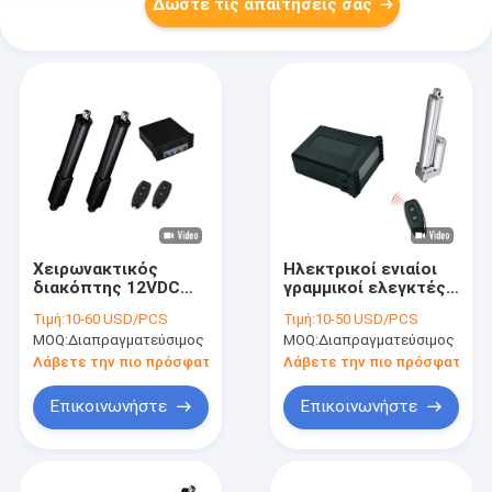
Δώστε τις απαιτήσεις σας
Χειρωνακτικός
Ηλεκτρικοί ενιαίοι
διακόπτης 12VDC
γραμμικοί ελεγκτές
εξαρτήσεων
προγραμματίσημο
Τιμή:
10-60 USD/PCS
Τιμή:
10-50 USD/PCS
ελεγκτών
IP66 ενεργοποιητών
MOQ:
Διαπραγματεύσιμος
MOQ:
Διαπραγματεύσιμος
ενεργοποιητών
ανελκυστήρων
Λάβετε την πιο πρόσφατη τιμή
Λάβετε την πιο πρόσφατη τι
γραμμικός
Επικοινωνήστε
Επικοινωνήστε