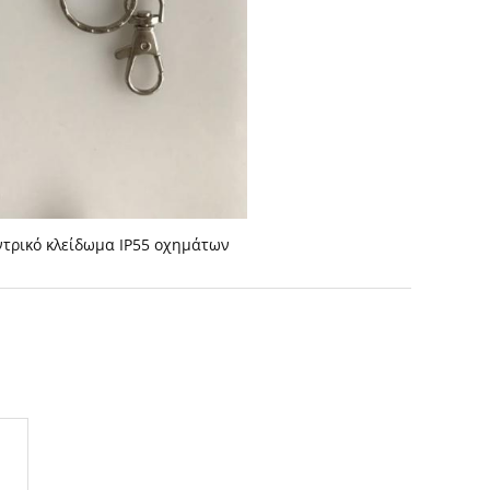
ντρικό κλείδωμα IP55 οχημάτων