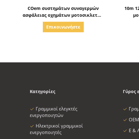
Δείξε λεπτομέρειες
COem συστημάτων συναγερμών
10m 1
ασφάλειας οχημάτων μοτοσικλετών
μο
IP66 αδιάβροχος
συναγερ
Επικοινωνήστε
Κατηγορίες
Γύρος 
Γραμμικοί ελεγκτές
Γρα
ενεργοποιητών
OEM
Ηλεκτρικοί γραμμικοί
Ε & 
ενεργοποιητές