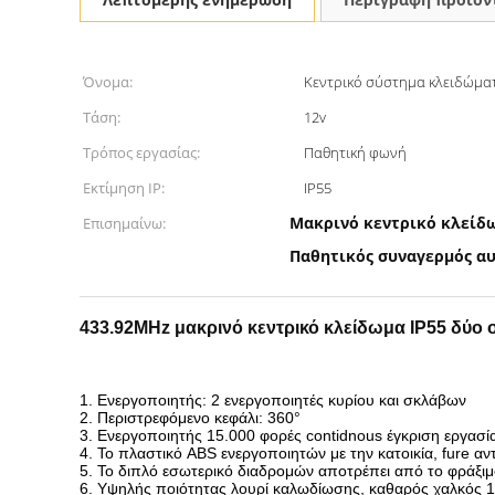
Όνομα:
Κεντρικό σύστημα κλειδώμα
Τάση:
12v
Τρόπος εργασίας:
Παθητική φωνή
Εκτίμηση IP:
IP55
Μακρινό κεντρικό κλείδ
Επισημαίνω:
Παθητικός συναγερμός α
433.92MHz μακρινό κεντρικό κλείδωμα IP55 δύο
1. Ενεργοποιητής: 2 ενεργοποιητές κυρίου και σκλάβων
2. Περιστρεφόμενο κεφάλι: 360°
3. Ενεργοποιητής 15.000 φορές contidnous έγκριση εργασί
4. Το πλαστικό ABS ενεργοποιητών με την κατοικία
, fure α
5.
Το διπλό εσωτερικό διαδρομών αποτρέπει από το φράξι
6. Υψηλής ποιότητας
λουρί
καλωδίωσης, καθαρός χαλκός 