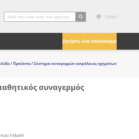
Greek
search
Ζητήστε ένα απόσπασμα
ελίδα
/
Προϊόντα
/
Σύστημα συναγερμών ασφάλειας οχημάτων
 παθητικός συναγερμός
 Auto II MaxM