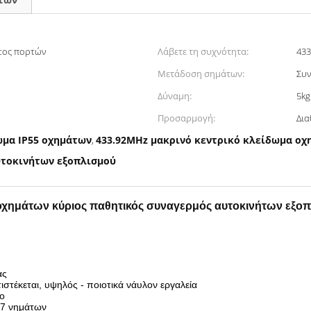
τος πορτών
Λάβετε τη συχνότητα:
43
Μετάδοση σημάτων:
Συν
Δύναμη:
5kg
Προσαρμογή:
ωμα IP55 οχημάτων
433.92MHz μακρινό κεντρικό κλείδωμα ο
,
υτοκινήτων εξοπλισμού
 οχημάτων κύριος παθητικός συναγερμός αυτοκινήτων εξο
ας
ντιστέκεται, υψηλός - ποιοτικά νάυλον εργαλεία
μο
17 νημάτων