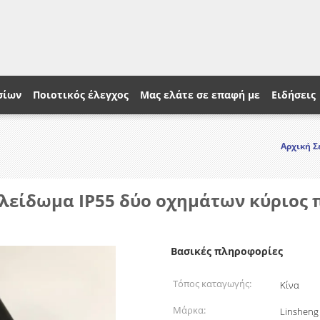
σίων
Ποιοτικός έλεγχος
Μας ελάτε σε επαφή με
Ειδήσεις
Αρχική Σ
κλείδωμα IP55 δύο οχημάτων κύριος
Βασικές πληροφορίες
Τόπος καταγωγής:
Κίνα
Μάρκα:
Linsheng