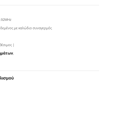
3.92MHz
δεμένος με καλώδιο συναγερμός
Διαθέσιμος |
χημάτων
,
πλισμού