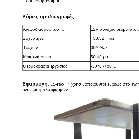
δύο εφαρμόσιμοι.
Κύριες προδιαγραφές:
Ανεφοδιασμός τάσης
12V συνεχές ρεύμα στο 
Συχνότητα
433.92 Hmz
Τρέχων
30A Max
Μακρινή σειρά
50 μέτρα
Θερμοκρασία εργασίας
-30ºC~+80ºC
Εφαρμογή:
LS-rsk-H4 χρησιμοποιούνται ευρέως στο sw
ανύψωση πλατφορμών