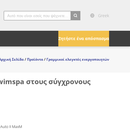
Greek
search
Ζητήστε ένα απόσπασμα
Αρχική Σελίδα
/
Προϊόντα
/
Γραμμικοί ελεγκτές ενεργοποιητών
wimspa στους σύγχρονους
 Auto II MaxM