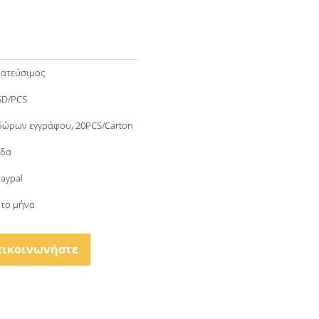
ατεύσιμος
SD/PCS
δώρων εγγράφου, 20PCS/Carton
άδα
Paypal
 το μήνα
πικοινωνήστε