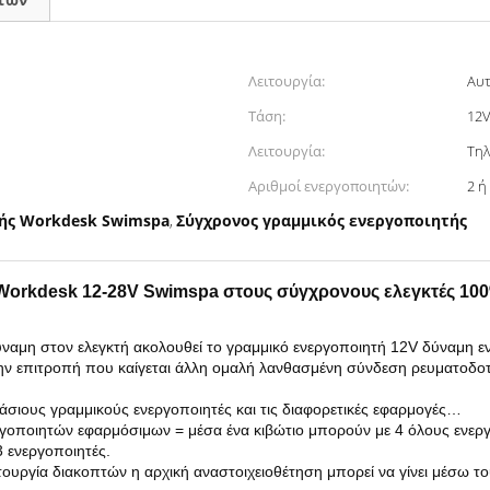
Λειτουργία:
Αυτ
Τάση:
12V
Λειτουργία:
Τηλ
Αριθμοί ενεργοποιητών:
2 ή
ής Workdesk Swimspa
Σύγχρονος γραμμικός ενεργοποιητής
,
Workdesk 12-28V Swimspa στους σύγχρονους ελεγκτές 10
ναμη στον ελεγκτή ακολουθεί το γραμμικό ενεργοποιητή 12V δύναμη 
ην επιτροπή που καίγεται άλλη ομαλή λανθασμένη σύνδεση ρευματοδοτώ
άσιους γραμμικούς ενεργοποιητές και τις διαφορετικές εφαρμογές…
γοποιητών εφαρμόσιμων = μέσα ένα κιβώτιο μπορούν με 4 όλους ενερ
 ενεργοποιητές.
ουργία διακοπτών η αρχική αναστοιχειοθέτηση μπορεί να γίνει μέσω τ