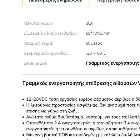
Μέγιστο ρεύμα:
30A
Εξωτερικό μέγεθος κιβωτίων:
55*40*33mm
Μακρινή σειρά:
50 μέτρα
Θερμοκρασία εργασίας:
-20 --+80°C
Γραμμικός ενεργοποιητ
Επισημαίνω:
Γραμμικός ενεργοποιητής επίδρασης αιθουσών 
12~28VDC τάση εργασίας ευρέος φάσματος ακριβώς η δύ
Η λειτουργία προστασίας ασφάλειας, δεν ανησυχεί ποτέ τ
επίσης για γύρω στη ζωή…
Ανώτατο ρεύμα διευθετήσιμο, κοστούμι για τους πολλαπλ
Οποιαδήποτε 2 4 ενεργοποιητών ή οποιαδήποτε 3 4 ενερ
ενεργοποιητές ή να συνδέσουν ακριβώς οποιουσδήποτε 3
Μακρινή βασική FOB και συνδεμένη με καλώδιο διπλή λειτ