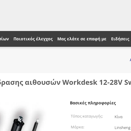
σίων
Ποιοτικός έλεγχος
Μας ελάτε σε επαφή με
Ειδήσεις
δρασης αιθουσών Workdesk 12-28V S
Βασικές πληροφορίες
Τόπος καταγωγής:
Κίνα
Μάρκα:
Linsheng