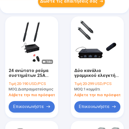
Δώστε τις απαιτήσεις σας
24 ανώτατο ρεύμα
Δύο κανάλια
συστημάτων 25A
γραμμικού ελεγκτή
ελεγκτών ΣΥΝΕΧΩΝ
ενεργοποιητή
Τιμή:
20-190 USD/PCS
Τιμή:
20-299 USD/PCS
γραμμικό
Συγχρονισμός
MOQ:
Διαπραγματεύσιμος
MOQ:
1 κομμάτι
ενεργοποιητών βολτ
επιπτώσεων
αίθουσας για στήλες
Λάβετε την πιο πρόσφατη τιμή
Λάβετε την πιο πρόσφατη τι
τραπεζών
ανελκυστήρων
Επικοινωνήστε
Επικοινωνήστε