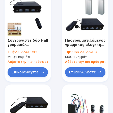
Συγχρονίστε δύο Hall
Προγραμματιζόμενος
γραμμικά-
γραμμικός ελεγκτής
ενεργοποιητές 100%
κινητήρα 4 θέσεις
Τιμή:
20~299USD/PC
Τιμή:
USD 20~299/PC
DC μονάδα ελέγχου
12V-28V DC
MOQ:
1 κομμάτι
MOQ:
1 κομμάτι
με
actuators μονάδα
προγραμματιζόμενες
τηλεχειρισμού
Λάβετε την πιο πρόσφατη τιμή
Λάβετε την πιο πρόσφατη τι
θέσεις
Επικοινωνήστε
Επικοινωνήστε
Σπίτι
Προϊόντα
Περίπου εμείς