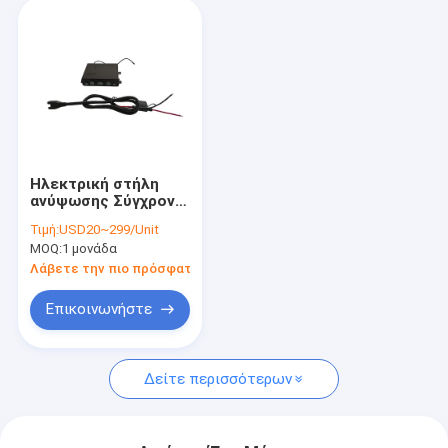
Ηλεκτρική στήλη
ανύψωσης Σύγχρονο
κουτί ελέγχου
Τιμή:
USD20~299/Unit
DC12V ~ 28V 16.5A
MOQ:
1 μονάδα
τηλεχειριστήριο
Λάβετε την πιο πρόσφατη τιμή
Επικοινωνήστε
Δείτε περισσότερων