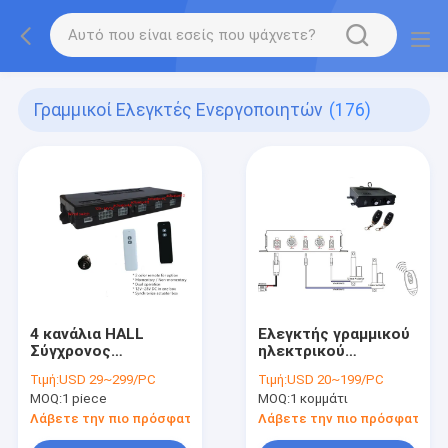
Γραμμικοί Ελεγκτές Ενεργοποιητών
(176)
4 κανάλια HALL
Ελεγκτής γραμμικού
Σύγχρονος
ηλεκτρικού
ηλεκτρικός συνεχής
ενεργοποιητή
Τιμή:
USD 29~299/PC
Τιμή:
USD 20~199/PC
ρεύματος γραμμικός
συνεχούς ρεύματος
MOQ:
1 piece
MOQ:
1 κομμάτι
ελεγκτής κινητήρα
ρυθμιζόμενου
υψηλής ταχύτητας
Λάβετε την πιο πρόσφατη τιμή
Λάβετε την πιο πρόσφατη τι