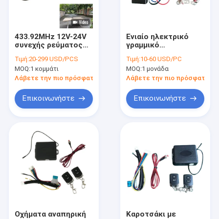
Γύρος εργοστασίων
Ποιοτικός έλεγχος
433.92MHz 12V-24V
Ενιαίο ηλεκτρικό
συνεχής ρεύματος
γραμμικό
Μας ελάτε σε επαφή με
γραμμική
ενεργοποιητή
Τιμή:
20-299 USD/PCS
Τιμή:
10-60 USD/PC
ενεργοποιητής
τηλεχειριστή
MOQ:
1 κομμάτι
MOQ:
1 μονάδα
μονάδα ελέγχου με
Αδιάβροχο κουτί
Ειδήσεις
Hall Effect Position
ελέγχου 433,92MHz
Λάβετε την πιο πρόσφατη τιμή
Λάβετε την πιο πρόσφατη τι
Sensor
Ζητήστε ένα απόσπασμα
Επικοινωνήστε
Επικοινωνήστε
Γραμμικοί ελεγκτές ενεργοποιητών
Ηλεκτρικοί γραμμικοί ενεργοποιητές
Βαρέων καθηκόντων γραμμικοί ενεργοποιητές
Ανυψωτικός ενεργοποιητής στηλών
Οχήματα αναπηρική
Καροτσάκι με