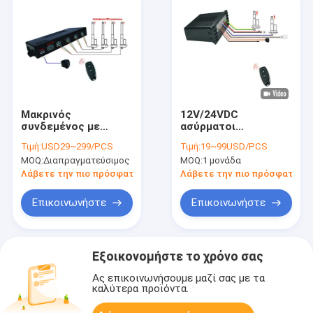
Μακρινός
12V/24VDC
συνδεμένος με
ασύρματοι
καλώδιο rocker
προγραμματιζόμενοι
Τιμή:
USD29~299/PCS
Τιμή:
19~99USD/PCS
έλεγχος 4
γραμμικοί ελεγκτές
MOQ:
Διαπραγματεύσιμος
MOQ:
1 μονάδα
διακοπτών
ενεργοποιητών 20A
γραμμικοί ελεγκτές
με προστασία από
Λάβετε την πιο πρόσφατη τιμή
Λάβετε την πιο πρόσφατη τι
ενεργοποιητών
υπερτάσεις
αιθουσών
Επικοινωνήστε
Επικοινωνήστε
Εξοικονομήστε το χρόνο σας
Ας επικοινωνήσουμε μαζί σας με τα
καλύτερα προϊόντα.