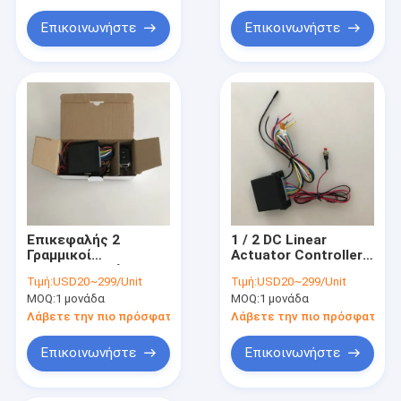
Επικοινωνήστε
Επικοινωνήστε
Επικεφαλής 2
1 / 2 DC Linear
Γραμμικοί
Actuator Controller
ενεργοποιητές
Rocker Switch
Τιμή:
USD20~299/Unit
Τιμή:
USD20~299/Unit
λειτουργούν σε
Ασφάλεια
MOQ:
1 μονάδα
MOQ:
1 μονάδα
παράλληλο
τηλεχειριστήρα
ηλεκτρικό ελεγκτή
κουτί 164ft
Λάβετε την πιο πρόσφατη τιμή
Λάβετε την πιο πρόσφατη τι
CE FCC
Επικοινωνήστε
Επικοινωνήστε