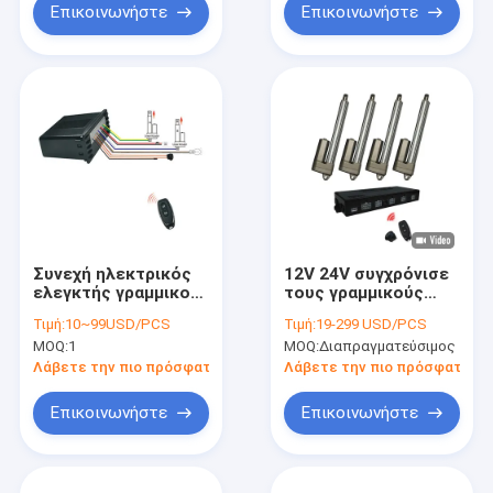
Επικοινωνήστε
Επικοινωνήστε
Συνεχή ηλεκτρικός
12V 24V συγχρόνισε
ελεγκτής γραμμικού
τους γραμμικούς
ενεργοποιητή με
ελεγκτές
Τιμή:
10~99USD/PCS
Τιμή:
19-299 USD/PCS
λειτουργία
ενεργοποιητών για 3
MOQ:
1
MOQ:
Διαπραγματεύσιμος
ασφάλειας
ή 4 ενεργοποιητές
Λάβετε την πιο πρόσφατη τιμή
Λάβετε την πιο πρόσφατη τι
Επικοινωνήστε
Επικοινωνήστε