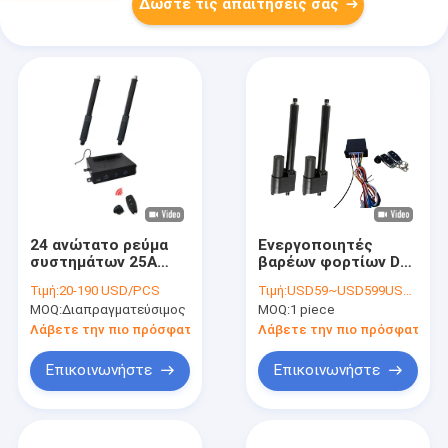
Δώστε τις απαιτήσεις σας
24 ανώτατο ρεύμα
Ενεργοποιητές
συστημάτων 25A
βαρέων φορτίων DC
ελεγκτών ΣΥΝΕΧΩΝ
24V Πλεονάζουσα
Τιμή:
20-190 USD/PCS
Τιμή:
USD59~USD599USD/PC
γραμμικό
προστασία
MOQ:
Διαπραγματεύσιμος
MOQ:
1 piece
ενεργοποιητών βολτ
ασφαλείας
Λάβετε την πιο πρόσφατη τιμή
Λάβετε την πιο πρόσφατη τι
Επικοινωνήστε
Επικοινωνήστε