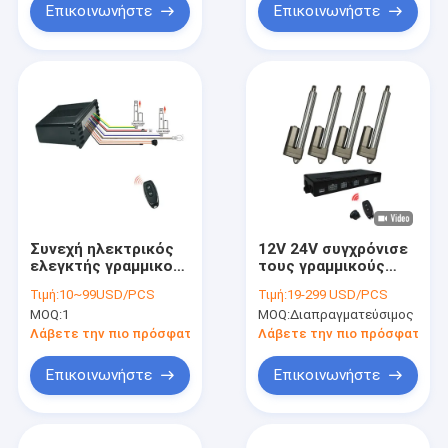
Επικοινωνήστε
Επικοινωνήστε
Συνεχή ηλεκτρικός
12V 24V συγχρόνισε
ελεγκτής γραμμικού
τους γραμμικούς
ενεργοποιητή με
ελεγκτές
Τιμή:
10~99USD/PCS
Τιμή:
19-299 USD/PCS
λειτουργία
ενεργοποιητών για 3
MOQ:
1
MOQ:
Διαπραγματεύσιμος
ασφάλειας
ή 4 ενεργοποιητές
Λάβετε την πιο πρόσφατη τιμή
Λάβετε την πιο πρόσφατη τι
Επικοινωνήστε
Επικοινωνήστε