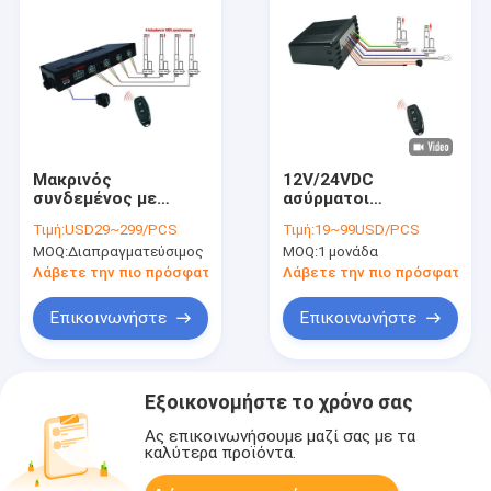
Μακρινός
12V/24VDC
συνδεμένος με
ασύρματοι
καλώδιο rocker
προγραμματιζόμενοι
Τιμή:
USD29~299/PCS
Τιμή:
19~99USD/PCS
έλεγχος 4
γραμμικοί ελεγκτές
MOQ:
Διαπραγματεύσιμος
MOQ:
1 μονάδα
διακοπτών
ενεργοποιητών 20A
γραμμικοί ελεγκτές
με προστασία από
Λάβετε την πιο πρόσφατη τιμή
Λάβετε την πιο πρόσφατη τι
ενεργοποιητών
υπερτάσεις
αιθουσών
Επικοινωνήστε
Επικοινωνήστε
Εξοικονομήστε το χρόνο σας
Ας επικοινωνήσουμε μαζί σας με τα
καλύτερα προϊόντα.