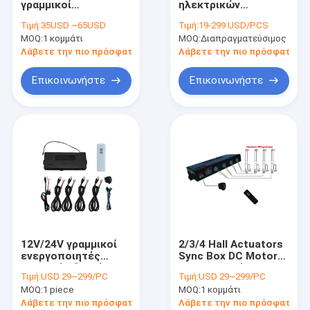
γραμμικοί
ηλεκτρικών
Σωληνοειδείς γραμμικοί ενεργοποιητές
ενεργοποιητές
ενεργοποιητών με
Τιμή:
35USD ~65USD
Τιμή:
19-299 USD/PCS
μεμονωμένο κουτί
προστασία
MOQ:
Αισθητήρες χώρων στάθμευσης φορτηγών
1 κομμάτι
MOQ:
Διαπραγματεύσιμος
ελέγχου κίνησης
ασφαλείας για
αυτόματη ανύψωση
Λάβετε την πιο πρόσφατη τιμή
Λάβετε την πιο πρόσφατη τι
καλύμματος
Οπισθοσκόπο σύστημα καμερών φορτηγών
υδρομασάζ
Επικοινωνήστε
Επικοινωνήστε
Εξαρτήσεις μηχανών παραθύρων δύναμης
Κεντρικοί ενεργοποιητές κλειδώματος
Σύστημα συναγερμών ασφάλειας οχημάτων
12V/24V γραμμικοί
2/3/4 Hall Actuators
ενεργοποιητές
Sync Box DC Motor
ελεγκτής διπλή
12V/24V Ασύρματη
Τιμή:
USD 29~299/PC
Τιμή:
USD 29~299/PC
λειτουργία 4
μονάδα
MOQ:
1 piece
MOQ:
1 κομμάτι
καναλιών
τηλεχειρισμού
συγχρονικός
Λάβετε την πιο πρόσφατη τιμή
Λάβετε την πιο πρόσφατη τι