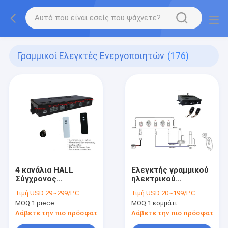
Γραμμικοί Ελεγκτές Ενεργοποιητών
(176)
4 κανάλια HALL
Ελεγκτής γραμμικού
Σύγχρονος
ηλεκτρικού
ηλεκτρικός συνεχής
ενεργοποιητή
Τιμή:
USD 29~299/PC
Τιμή:
USD 20~199/PC
ρεύματος γραμμικός
συνεχούς ρεύματος
MOQ:
1 piece
MOQ:
1 κομμάτι
ελεγκτής κινητήρα
ρυθμιζόμενου
υψηλής ταχύτητας
Λάβετε την πιο πρόσφατη τιμή
Λάβετε την πιο πρόσφατη τι