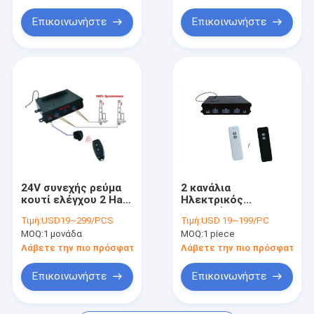
Επικοινωνήστε
Επικοινωνήστε
24V συνεχής ρεύμα
2 κανάλια
κουτί ελέγχου 2 Hall
Ηλεκτρικός
Linear Actuators
ελεγκτής
Τιμή:
USD19~299/PCS
Τιμή:
USD 19~199/PC
ελεγκτές
ενεργοποιητή 12V
MOQ:
1 μονάδα
MOQ:
1 piece
τηλεχειριστήριο 50M
24V DC
433.92MHz
Λάβετε την πιο πρόσφατη τιμή
Λάβετε την πιο πρόσφατη τι
Επικοινωνήστε
Επικοινωνήστε