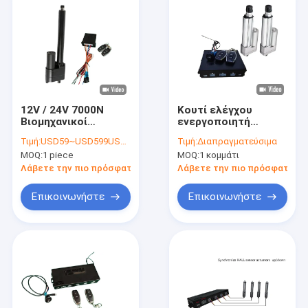
12V / 24V 7000N
Κουτί ελέγχου
Βιομηχανικοί
ενεργοποιητή
ενεργοποιητές
επιρροής Hall 12V ~
Τιμή:
USD59~USD599USD/PC
Τιμή:
Διαπραγματεύσιμα
Ανερόπτωτο IP66 DC
28V Συγχρονισμός
MOQ:
1 piece
MOQ:
1 κομμάτι
σύστημα
100KG δύναμης DC
τηλεχειρισμού
γραμμικούς
Λάβετε την πιο πρόσφατη τιμή
Λάβετε την πιο πρόσφατη τι
κινητήρες
Επικοινωνήστε
Επικοινωνήστε
Σπίτι
Προϊόντα
Περίπου εμείς