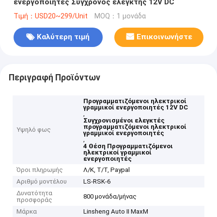
ενεργοποιητές Σύγχρονος ελεγκτής 12V DC
Τιμή：USD20~299/Unit
MOQ：1 μονάδα
Καλύτερη τιμή
Επικοινωνήστε
Περιγραφή Προϊόντων
Προγραμματιζόμενοι ηλεκτρικοί
γραμμικοί ενεργοποιητές 12V DC
,
Συγχρονισμένοι ελεγκτές
προγραμματιζόμενοι ηλεκτρικοί
Υψηλό φως
γραμμικοί ενεργοποιητές
,
4 Θέση Προγραμματιζόμενοι
ηλεκτρικοί γραμμικοί
ενεργοποιητές
Όροι πληρωμής
Λ/Κ, Τ/Τ, Paypal
Αριθμό μοντέλου
LS-RSK-6
Δυνατότητα
800 μονάδα/μήνας
προσφοράς
Μάρκα
Linsheng Auto II MaxM