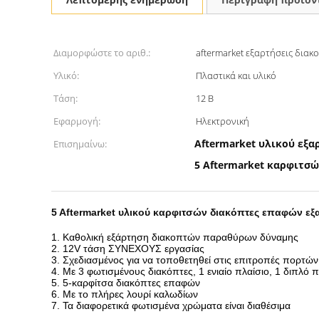
Διαμορφώστε το αριθ.:
aftermarket εξαρτήσεις δι
Υλικό:
Πλαστικά και υλικό
Τάση:
12 Β
Εφαρμογή:
Ηλεκτρονική
Aftermarket υλικού εξ
Επισημαίνω:
5 Aftermarket καρφιτσ
5 Aftermarket υλικού καρφιτσών διακόπτες επαφών 
1.
Καθολική εξάρτηση διακοπτών παραθύρων δύναμης
2. 12V τάση ΣΥΝΕΧΟΥΣ εργασίας
3. Σχεδιασμένος για να τοποθετηθεί στις επιτροπές πορτών
4. Με 3 φωτισμένους διακόπτες, 1 ενιαίο πλαίσιο, 1 διπλό π
5. 5-καρφίτσα διακόπτες επαφών
6. Με το πλήρες λουρί καλωδίων
7. Τα διαφορετικά φωτισμένα χρώματα είναι διαθέσιμα