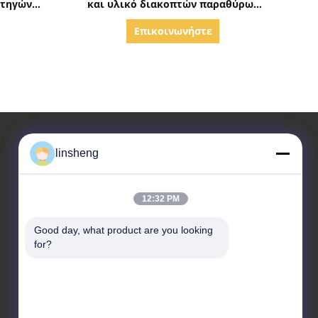
ρτηγών
και υλικό διακοπτών παραθύρων
έων
δύναμης καρφιτσών καθολικά
Επικοινωνήστε
linsheng
επαφή
12:32 PM
LINSHENG INTERNATIONAL
ENTERPRISE CO., LTD
Good day, what product are you looking 
for?
No.1, βιομηχανικό πάρκο
HongBaFang, Shiji Rd,
GuanChong, Shiji, περιοχή
PanYu, (511450)
Guangzhou, Κίνα