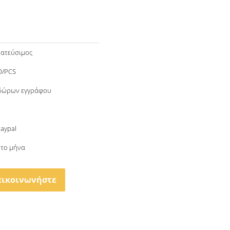
ατεύσιμος
D/PCS
 δώρων εγγράφου
Paypal
 το μήνα
πικοινωνήστε