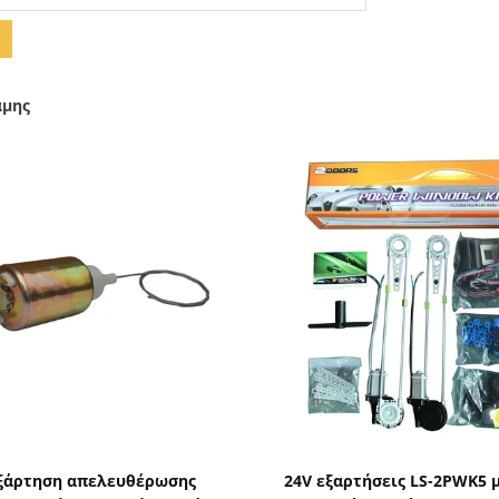
αμης
Δείξε λεπτομέρειες
Δείξε λεπτομέρειε
εξάρτηση απελευθέρωσης
24V εξαρτήσεις LS-2PWK5