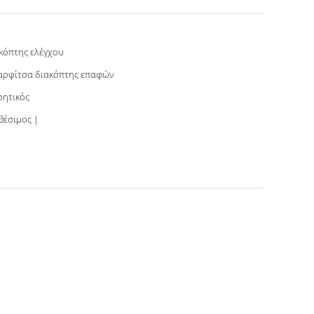
κόπτης ελέγχου
αρφίτσα διακόπτης επαφών
ητικός
Διαθέσιμος |