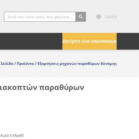
Greek
search
Ζητήστε ένα απόσπασμα
 Σελίδα
/
Προϊόντα
/
Εξαρτήσεις μηχανών παραθύρων δύναμης
 διακοπτών παραθύρων
 Auto II MaxM