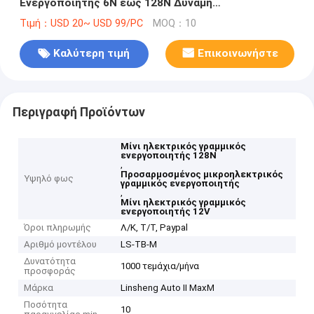
Ενεργοποιητής 6N έως 128N Δύναμη
Προσαρμοσμένη Στροφή 10-100mm
Τιμή：USD 20~ USD 99/PC
MOQ：10
Καλύτερη τιμή
Επικοινωνήστε
Περιγραφή Προϊόντων
Μίνι ηλεκτρικός γραμμικός
ενεργοποιητής 128N
,
Προσαρμοσμένος μικροηλεκτρικός
Υψηλό φως
γραμμικός ενεργοποιητής
,
Μίνι ηλεκτρικός γραμμικός
ενεργοποιητής 12V
Όροι πληρωμής
Λ/Κ, Τ/Τ, Paypal
Αριθμό μοντέλου
LS-TB-M
Δυνατότητα
1000 τεμάχια/μήνα
προσφοράς
Μάρκα
Linsheng Auto II MaxM
Ποσότητα
10