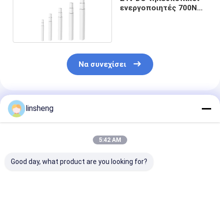
ενεργοποιητές 700N
35mm/s
Να συνεχίσει
Συνιστώμενα Προϊόντα
linsheng
5:42 AM
Good day, what product are you looking for?
Τέσσερις
2000N Τρίσταπτο
Ηλεκτρική στ
τηλεσκοπικές
τηλεσκοπικό
ανύψωσης 3
κινητήριες στήλες
σύστημα ελέγχου
σταδίων, φορ