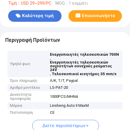
Τιμή：USD 29~299/PC
MOQ：1 κομμάτι
Καλύτερη τιμή
Επικοινωνήστε
Περιγραφή Προϊόντων
Ενεργοποιητές τηλεσκοπικών 700N
,
Ενεργοποιητές τηλεσκοπικών
Υψηλό φως
συχνοτήτων συνεχούς ρεύματος
24V
,
Τελεσκοπικοί κινητήρες 35 mm/s
Όροι πληρωμής
Λ/Κ, Τ/Τ, Paypal
Αριθμό μοντέλου
LS-PAT-20
Δυνατότητα
1000PCS/ΜΗΝΑ
προσφοράς
Μάρκα
Linsheng Auto II MaxM
Πιστοποίηση
CE
Δείτε περισσότερων