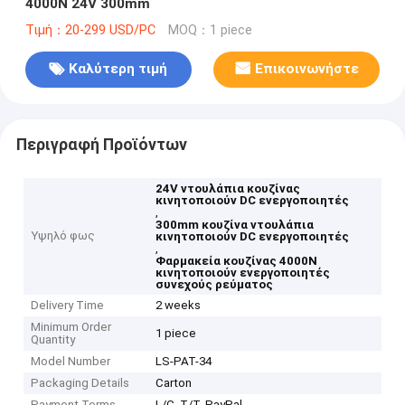
4000N 24V 300mm
Τιμή：20-299 USD/PC
MOQ：1 piece
Καλύτερη τιμή
Επικοινωνήστε
Περιγραφή Προϊόντων
24V ντουλάπια κουζίνας
κινητοποιούν DC ενεργοποιητές
,
300mm κουζίνα ντουλάπια
Υψηλό φως
κινητοποιούν DC ενεργοποιητές
,
Φαρμακεία κουζίνας 4000N
κινητοποιούν ενεργοποιητές
συνεχούς ρεύματος
Delivery Time
2 weeks
Minimum Order
1 piece
Quantity
Model Number
LS-PAT-34
Packaging Details
Carton
Payment Terms
L/C, T/T, PayPal