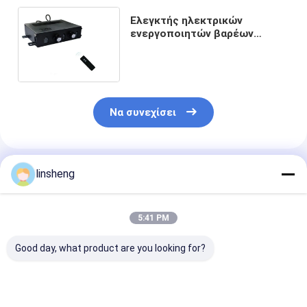
Ελεγκτής ηλεκτρικών
ενεργοποιητών βαρέων
καθηκόντων 12V συνεχής
ταχύτητα ρυθμιζόμενη με
δυνατομέτρο
Να συνεχίσει
Συνιστώμενα Προϊόντα
linsheng
5:41 PM
Good day, what product are you looking for?