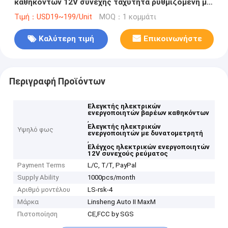
καθηκόντων 12V συνεχής ταχύτητα ρυθμιζόμενη με
δυνατομέτρο
Τιμή：USD19~199/Unit
MOQ：1 κομμάτι
Καλύτερη τιμή
Επικοινωνήστε
Περιγραφή Προϊόντων
Ελεγκτής ηλεκτρικών
ενεργοποιητών βαρέων καθηκόντων
,
Ελεγκτής ηλεκτρικών
Υψηλό φως
ενεργοποιητών με δυνατομετρητή
,
Ελέγχος ηλεκτρικών ενεργοποιητών
12V συνεχούς ρεύματος
Payment Terms
L/C, T/T, PayPal
Supply Ability
1000pcs/month
Αριθμό μοντέλου
LS-rsk-4
Μάρκα
Linsheng Auto II MaxM
Πιστοποίηση
CE,FCC by SGS