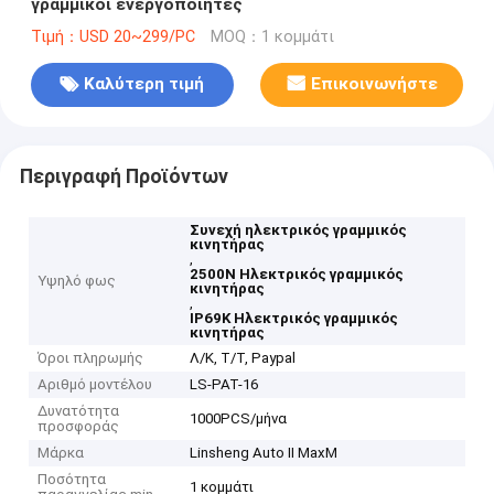
γραμμικοί ενεργοποιητές
Τιμή：USD 20~299/PC
MOQ：1 κομμάτι
Καλύτερη τιμή
Επικοινωνήστε
Περιγραφή Προϊόντων
Συνεχή ηλεκτρικός γραμμικός
κινητήρας
,
2500N Ηλεκτρικός γραμμικός
Υψηλό φως
κινητήρας
,
IP69K Ηλεκτρικός γραμμικός
κινητήρας
Όροι πληρωμής
Λ/Κ, Τ/Τ, Paypal
Αριθμό μοντέλου
LS-PAT-16
Δυνατότητα
1000PCS/μήνα
προσφοράς
Μάρκα
Linsheng Auto II MaxM
Ποσότητα
1 κομμάτι