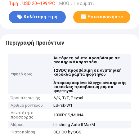
Τιμή：USD 20~199/PC
MOQ：1 κομμάτι
Καλύτερη τιμή
Επικοινωνήστε
Περιγραφή Προϊόντων
Αυτόματη ράμπα προσβάσιμη σε
αναπηρικό καροτσάκι
,
12VDC προσβάσιμη σε αναπηρική
Υψηλό φως
καρέκλα ράμπα φορτηγού
,
Απομακρυσμένο έλεγχο αναπηρικής
καρέκλας προσβάσιμη ράμπα
φορτηγού
Όροι πληρωμής
Λ/Κ, Τ/Τ, Paypal
Αριθμό μοντέλου
LS-rsk-W1
Δυνατότητα
1000PCS/ΜΗΝΑ
προσφοράς
Μάρκα
Linsheng Auto II MaxM
Πιστοποίηση
CE,FCC by SGS