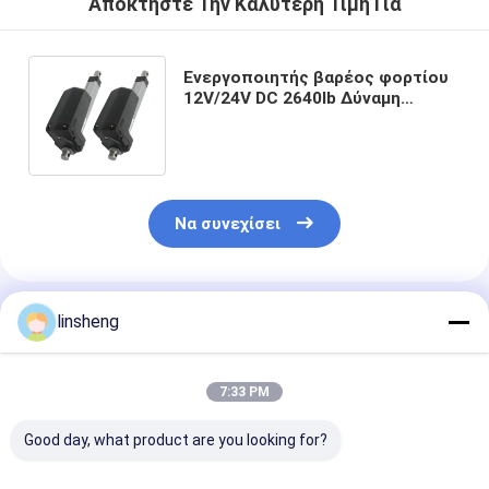
Αποκτήστε Την Καλύτερη Τιμή Για
Ενεργοποιητής βαρέος φορτίου
12V/24V DC 2640lb Δύναμη
φορτίου Αδιάβροχος IP66
Βιομηχανική εφαρμογή
Να συνεχίσει
Συνιστώμενα Προϊόντα
linsheng
7:33 PM
Good day, what product are you looking for?