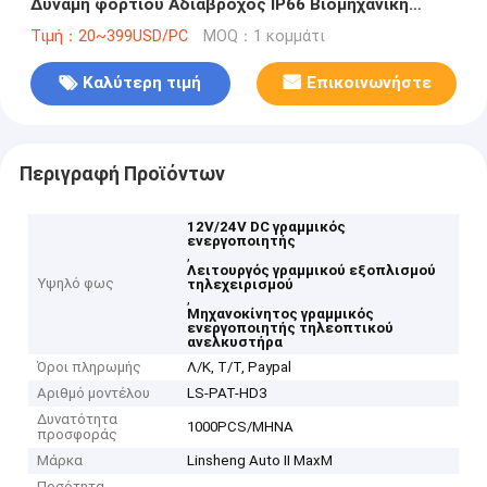
Δύναμη φορτίου Αδιάβροχος IP66 Βιομηχανική
εφαρμογή
Τιμή：20~399USD/PC
MOQ：1 κομμάτι
Καλύτερη τιμή
Επικοινωνήστε
Περιγραφή Προϊόντων
12V/24V DC γραμμικός
ενεργοποιητής
,
Λειτουργός γραμμικού εξοπλισμού
Υψηλό φως
τηλεχειρισμού
,
Μηχανοκίνητος γραμμικός
ενεργοποιητής τηλεοπτικού
ανελκυστήρα
Όροι πληρωμής
Λ/Κ, Τ/Τ, Paypal
Αριθμό μοντέλου
LS-PAT-HD3
Δυνατότητα
1000PCS/ΜΗΝΑ
προσφοράς
Μάρκα
Linsheng Auto II MaxM
Ποσότητα