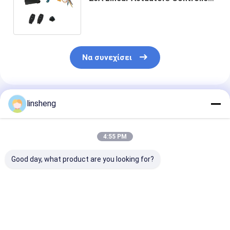
με λειτουργία ασφάλειας
433.92MHz
Να συνεχίσει
Συνιστώμενα Προϊόντα
linsheng
4:55 PM
Good day, what product are you looking for?
12VDC ρυθμιζόμενο
24V 15A γραμμικός
24V ηλεκτρικ
με ταχύτητα
ελεγκτής
στήλη ανύψωσ
ηλεκτρικό κιτ
ενεργοποιητή με
σταδίων με
ελέγχου κινητήρα
ασύρματο
τηλεχειριστή