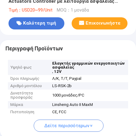
Actuators Controller με λειτουργία ασφάλειας
433.92MHz
Τιμή：USD20~99/Unit
MOQ：1 μονάδα
Καλύτερη τιμή
Επικοινωνήστε
Περιγραφή Προϊόντων
Ελεγκτής γραμμικών ενεργοποιητών
Υψηλό φως
ασφαλείας
,
12V
Όροι πληρωμής
Λ/Κ, Τ/Τ, Paypal
Αριθμό μοντέλου
LS-RSK-2b
Δυνατότητα
1000 μονάδες/PC
προσφοράς
Μάρκα
Linsheng Auto II MaxM
Πιστοποίηση
CE, FCC
Δείτε περισσότερων