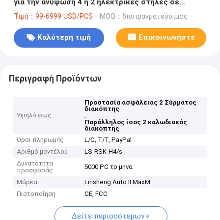
για την ανύψωση 4 ή 2 ηλεκτρικές στήλες σε
παράλληλο ίσο
Τιμή：99-6999 USD/PCS
MOQ：διαπραγματεύσιμος
Καλύτερη τιμή
Επικοινωνήστε
Περιγραφή Προϊόντων
Προστασία ασφάλειας 2 Σύρματος
διακόπτης
Υψηλό φως
,
Παράλληλος ίσος 2 καλωδιακός
διακόπτης
Όροι πληρωμής
L/C, T/T, PayPal
Αριθμό μοντέλου
LS-RSK-H4/s
Δυνατότητα
5000 PC το μήνα
προσφοράς
Μάρκα
Linsheng Auto II MaxM
Πιστοποίηση
CE, FCC
Δείτε περισσότερων