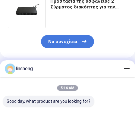
Προστασία της ασφάλειας 2
Σύρματος διακόπτης για την
ανύψωση 4 ή 2 ηλεκτρικές
στήλες σε παράλληλο ίσο
Να συνεχίσει
Συνιστώμενα Προϊόντα
linsheng
5:16 AM
Good day, what product are you looking for?
12VDC ρυθμιζόμενο
24V 15A γραμμικός
24V ηλεκτρικ
με ταχύτητα
ελεγκτής
στήλη ανύψωσ