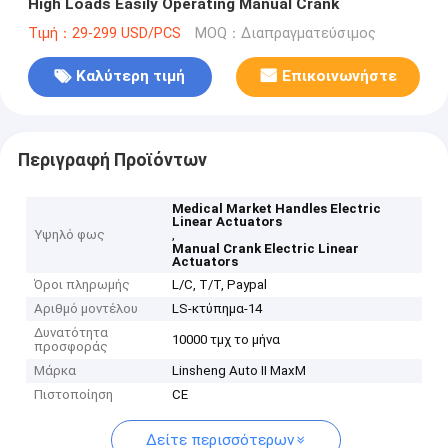
High Loads Easily Operating Manual Crank
Τιμή：29-299 USD/PCS
MOQ：Διαπραγματεύσιμος
Καλύτερη τιμή
Επικοινωνήστε
Περιγραφή Προϊόντων
Medical Market Handles Electric
Linear Actuators
Υψηλό φως
,
Manual Crank Electric Linear
Actuators
Όροι πληρωμής
L/C, T/T, Paypal
Αριθμό μοντέλου
LS-κτύπημα-14
Δυνατότητα
10000 τμχ το μήνα
προσφοράς
Μάρκα
Linsheng Auto II MaxM
Πιστοποίηση
CE
Δείτε περισσότερων