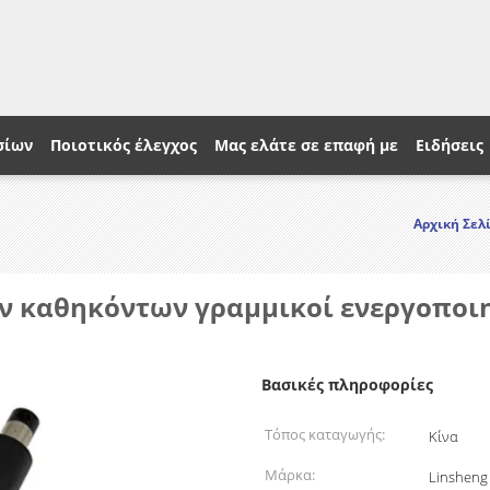
σίων
Ποιοτικός έλεγχος
Μας ελάτε σε επαφή με
Ειδήσεις
Αρχική Σελ
ν καθηκόντων γραμμικοί ενεργοποιητ
Βασικές πληροφορίες
Τόπος καταγωγής:
Κίνα
Μάρκα:
Linsheng