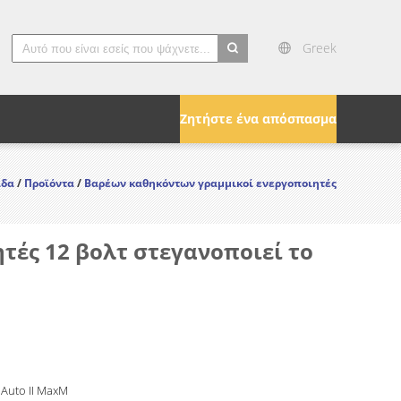
Greek
search
Ζητήστε ένα απόσπασμα
ίδα
/
Προϊόντα
/
Βαρέων καθηκόντων γραμμικοί ενεργοποιητές
ές 12 βολτ στεγανοποιεί το
 Auto II MaxM