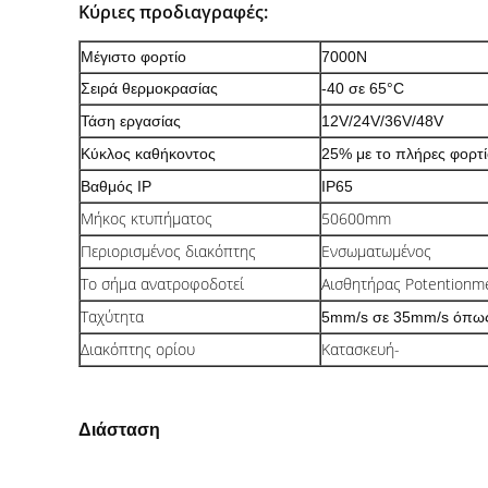
Κύριες προδιαγραφές:
Μέγιστο φορτίο
7000N
Σειρά θερμοκρασίας
-40 σε 65°C
Τάση εργασίας
12V/24V/36V/48V
Κύκλος καθήκοντος
25% με το πλήρες φορτί
Βαθμός IP
IP65
Μήκος κτυπήματος
50600mm
Περιορισμένος διακόπτης
Ενσωματωμένος
Το σήμα ανατροφοδοτεί
Αισθητήρας Potentionm
Ταχύτητα
5mm/s σε 35mm/s όπως 
Διακόπτης ορίου
Κατασκευή-
Διάσταση