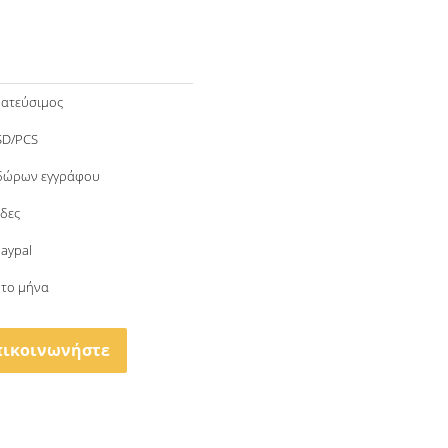
ατεύσιμος
SD/PCS
 δώρων εγγράφου
δες
Paypal
 το μήνα
πικοινωνήστε