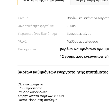
Όνομα:
Βαρέων καθηκόντων ενεργο
Χωρητικότητα φορτίων:
7000n
Περιορισμένος διακόπτης:
Ενσωματωμένος
Υλικό:
Ράβδος ανοξείδωτου
βαρέων καθηκόντων γραμμι
Επισημαίνω:
12 γραμμικός ενεργοποιητή
βαρέων καθηκόντων ενεργοποιητής κτυπήματο
CE επικυρωμένο
IP65 προστασία
Ράβδος ανοξείδωτου
Χωρητικότητα φορτίων 7000N
Ικανός Hash στη συνθήκη