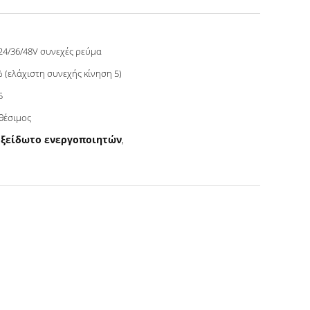
24/36/48V συνεχές ρεύμα
 (ελάχιστη συνεχής κίνηση 5)
5
θέσιμος
οξείδωτο ενεργοποιητών
,