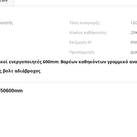
ποιητής
Τάση εισαγωγής:
12/
Κύκλος καθήκοντος:
25%
Εκτίμηση IP:
IP6
Προσαρμογή:
Δια
κοί ενεργοποιητές 600mm
Βαρέων καθηκόντων γραμμικό αν
,
ς βολτ αδιάβροχος
ς 50600mm