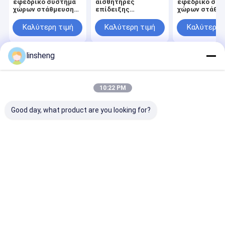
εφεδρικό σύστημα
αισθητήρες
εφεδρικό σύσ
χώρων στάθμευσης
επίδειξης
χώρων στάθμ
καμερών εμπορικών
οδηγήσεων για τις
καμερών φορ
οχημάτων με»
πιέτες και
με 4 οπίσθιου
Καλύτερη τιμή
Καλύτερη τιμή
Καλύτερη 
όργανο ελέγχου 7
λεωφορεία με
αισθητήρες
τέσσερις οπίσθιους
αισθητήρες
linsheng
Αρχική
Περίπου
επαφή
Desktop
Σελίδα
εμείς
Site
Sitemap
Privacy Policy
10:22 PM
Ποιότητα
Γραμμικοί ελεγκτές ενεργοποιητών
Κίνα
εργοστάσιο.Copyright © 2026 LINSHENG INTERNATIONAL
Good day, what product are you looking for?
ENTERPRISE CO., LTD. All Rights Reserved.
Σπίτι
Προϊόντα
Περίπου εμείς