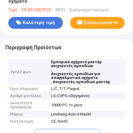
οχήματα
Τιμή：10-50 USD/PCS
MOQ：Διαπραγματεύσιμος
Καλύτερη τιμή
Επικοινωνήστε
Περιγραφή Προϊόντων
Εμπορικά οχήματα ραντάρ
ανιχνευτές εμποδίων
,
Υψηλό φως
Ανιχνευτές εμποδίων για
επαγγελματικά οχήματα
,
Ανιχνευτές εμποδίων ραντάρ
Όροι πληρωμής
L/C, T/T, Paypal
Αριθμό μοντέλου
LS-CVPS-οδηγημένος
Δυνατότητα
10000 PC το μήνα
προσφοράς
Μάρκα
Linsheng Auto II MaxM
Πιστοποίηση
CE, RoHS