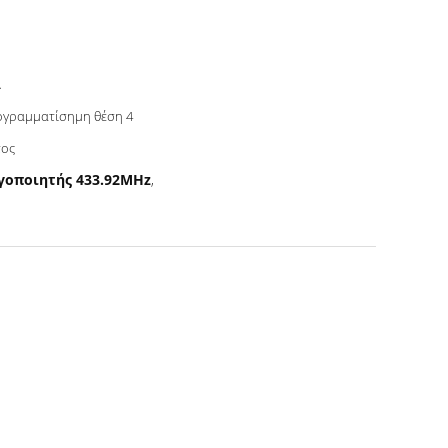
A
γραμματίσημη θέση 4
τος
γοποιητής 433.92MHz
,