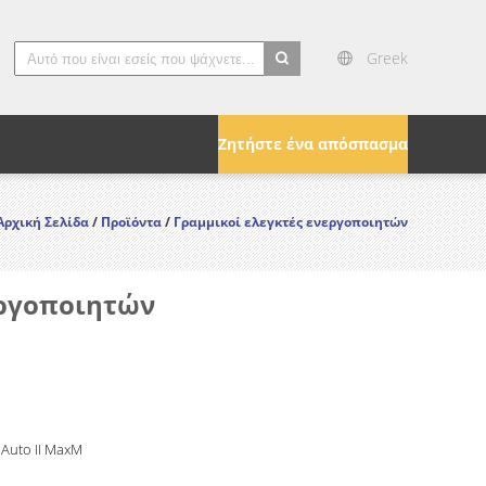
Greek
search
Ζητήστε ένα απόσπασμα
Αρχική Σελίδα
/
Προϊόντα
/
Γραμμικοί ελεγκτές ενεργοποιητών
εργοποιητών
 Auto II MaxM