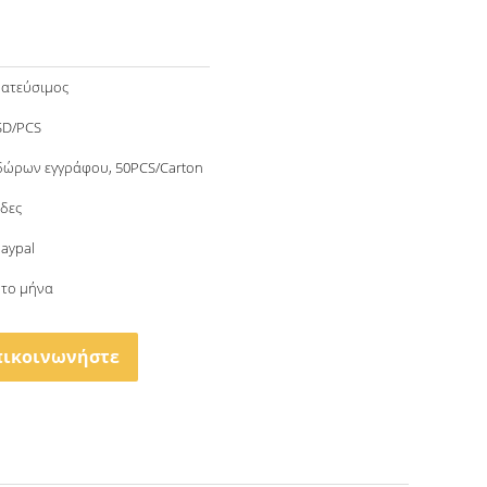
ατεύσιμος
SD/PCS
δώρων εγγράφου, 50PCS/Carton
δες
Paypal
 το μήνα
πικοινωνήστε