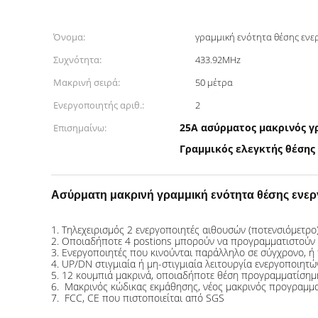
Όνομα:
γραμμική ενότητα θέσης εν
Συχνότητα:
433.92MHz
Μακρινή σειρά:
50 μέτρα
Ενεργοποιητής αριθ.:
2
25A ασύρματος μακρινός γ
Επισημαίνω:
Γραμμικός ελεγκτής θέσης
Ασύρματη μακρινή γραμμική ενότητα θέσης ενε
1. Τηλεχειρισμός 2 ενεργοποιητές αιθουσών (ποτενσιόμετρο
2. Οποιαδήποτε 4 postions μπορούν να προγραμματιστούν 
3. Ενεργοποιητές που κινούνται παράλληλο σε σύγχρονο, ή 
4. UP/DN στιγμιαία ή μη-στιγμιαία λειτουργία ενεργοποιητώ
5. 12 κουμπιά μακρινά, οποιαδήποτε θέση προγραμματίσημ
6. Μακρινός κώδικας εκμάθησης, νέος μακρινός προγραμμ
7. FCC, CE που πιστοποιείται από SGS