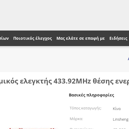
σίων
Ποιοτικός έλεγχος
Μας ελάτε σε επαφή με
Ειδήσεις
μικός ελεγκτής 433.92MHz θέσης εν
Βασικές πληροφορίες
Τόπος καταγωγής:
Κίνα
Μάρκα:
Linsheng