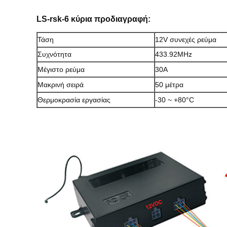
LS-rsk-6 κύρια προδιαγραφή:
Τάση
12V συνεχές ρεύμα
Συχνότητα
433.92MHz
Μέγιστο ρεύμα
30A
Μακρινή σειρά
50 μέτρα
Θερμοκρασία εργασίας
-30 ~ +80°C