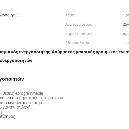
εργοποιητών
Τάση:
12v
Ανώτατο ρεύμα:
25
Χαρακτηριστικό:
προ
Εξουσιοδότηση:
1 έ
ραμμικός ενεργοποιητής
Ασύρματος μακρινός γραμμικός ενερ
,
 ενεργοποιητών
ργοποιητών
), θέσεις 4programmable
και να αποθηκευτούν με το μακρινό
που κινούνται στη σειρά
ν για την επιλογή
η
ατίσημος