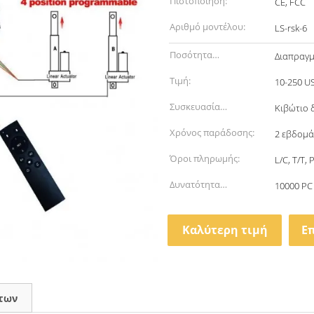
Πιστοποίηση:
CE, FCC
Αριθμό μοντέλου:
LS-rsk-6
Ποσότητα
Διαπραγμ
παραγγελίας min:
Τιμή:
10-250 U
Συσκευασία
Κιβώτιο 
λεπτομέρειες:
Χρόνος παράδοσης:
2 εβδομά
Όροι πληρωμής:
L/C, T/T, 
Δυνατότητα
10000 PC
προσφοράς:
Καλύτερη τιμή
Ε
των