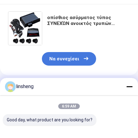
οπίσθιος ασύρματος τύπος
ΣΥΝΕΧΏΝ ανοικτός τρυπών
αισθητήρων 28V χώρων
στάθμευσης αυτοκινήτων 0.2m
40kHz
Να συνεχίσει
Συνιστώμενα Προϊόντα
linsheng
6:59 AM
Good day, what product are you looking for?