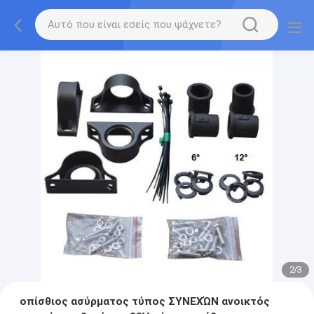
2
/
3
οπίσθιος ασύρματος τύπος ΣΥΝΕΧΏΝ ανοικτός