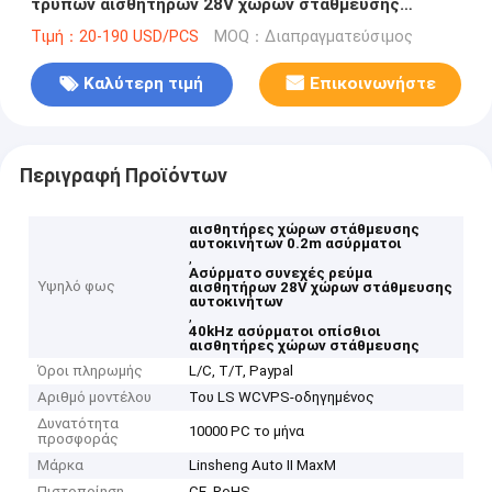
τρυπών αισθητήρων 28V χώρων στάθμευσης
αυτοκινήτων 0.2m 40kHz
Τιμή：20-190 USD/PCS
MOQ：Διαπραγματεύσιμος
Καλύτερη τιμή
Επικοινωνήστε
Περιγραφή Προϊόντων
αισθητήρες χώρων στάθμευσης
αυτοκινήτων 0.2m ασύρματοι
,
Ασύρματο συνεχές ρεύμα
Υψηλό φως
αισθητήρων 28V χώρων στάθμευσης
αυτοκινήτων
,
40kHz ασύρματοι οπίσθιοι
αισθητήρες χώρων στάθμευσης
Όροι πληρωμής
L/C, T/T, Paypal
Αριθμό μοντέλου
Του LS WCVPS-οδηγημένος
Δυνατότητα
10000 PC το μήνα
προσφοράς
Μάρκα
Linsheng Auto II MaxM
Πιστοποίηση
CE, RoHS