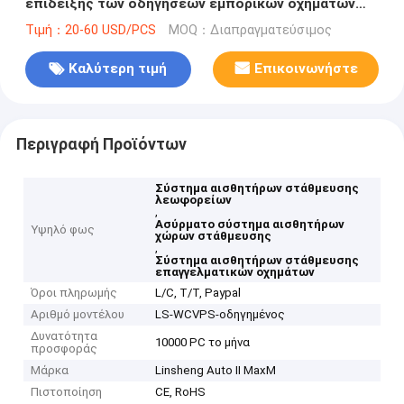
επίδειξης των οδηγήσεων εμπορικών οχημάτων
και λεωφορείων
Τιμή：20-60 USD/PCS
MOQ：Διαπραγματεύσιμος
Καλύτερη τιμή
Επικοινωνήστε
Περιγραφή Προϊόντων
Σύστημα αισθητήρων στάθμευσης
λεωφορείων
,
Ασύρματο σύστημα αισθητήρων
Υψηλό φως
χώρων στάθμευσης
,
Σύστημα αισθητήρων στάθμευσης
επαγγελματικών οχημάτων
Όροι πληρωμής
L/C, T/T, Paypal
Αριθμό μοντέλου
LS-WCVPS-οδηγημένος
Δυνατότητα
10000 PC το μήνα
προσφοράς
Μάρκα
Linsheng Auto II MaxM
Πιστοποίηση
CE, RoHS