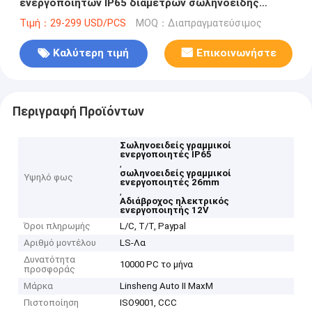
ενεργοποιητών IP65 διαμέτρων σωληνοειδής
γραμμικός
Τιμή：29-299 USD/PCS
MOQ：Διαπραγματεύσιμος
Καλύτερη τιμή
Επικοινωνήστε
Περιγραφή Προϊόντων
Σωληνοειδείς γραμμικοί
ενεργοποιητές IP65
,
σωληνοειδείς γραμμικοί
Υψηλό φως
ενεργοποιητές 26mm
,
Αδιάβροχος ηλεκτρικός
ενεργοποιητής 12V
Όροι πληρωμής
L/C, T/T, Paypal
Αριθμό μοντέλου
LS-Λα
Δυνατότητα
10000 PC το μήνα
προσφοράς
Μάρκα
Linsheng Auto II MaxM
Πιστοποίηση
ISO9001, CCC