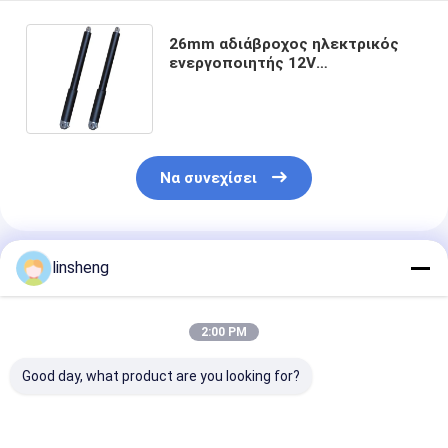
26mm αδιάβροχος ηλεκτρικός
ενεργοποιητής 12V
ενεργοποιητών IP65 διαμέτρων
σωληνοειδής γραμμικός
Να συνεχίσει
Συνιστώμενα Προϊόντα
linsheng
2:00 PM
Good day, what product are you looking for?