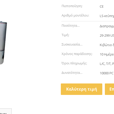
Πιστοποίηση:
CE
Αριθμό μοντέλου:
LS-κτύπη
Ποσότητα
Διαπραγμ
παραγγελίας min:
Τιμή:
29-299 U
Συσκευασία
Κιβώτιο 
λεπτομέρειες:
Χρόνος παράδοσης:
10 Ημέρε
Όροι πληρωμής:
L/C, T/T, 
Δυνατότητα
10000 PC
προσφοράς:
Καλύτερη τιμή
Ε
των