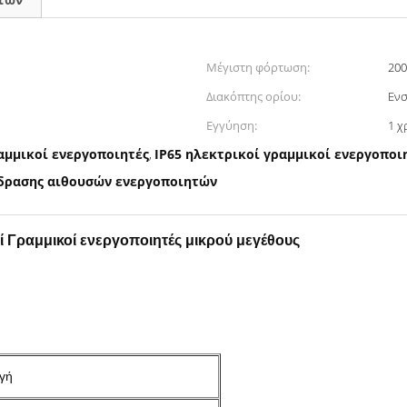
Μέγιστη φόρτωση:
20
Διακόπτης ορίου:
Εν
Εγγύηση:
1 χ
αμμικοί ενεργοποιητές
IP65 ηλεκτρικοί γραμμικοί ενεργοποι
,
ίδρασης αιθουσών ενεργοποιητών
οί Γραμμικοί ενεργοποιητές μικρού μεγέθους
ογή