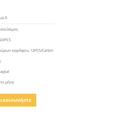
μα-5
ατεύσιμος
SD/PCS
δώρων εγγράφου, 12PCS/Carton
ς
Paypal
 το μήνα
πικοινωνήστε