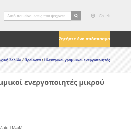
Greek
search
Ζητήστε ένα απόσπασμα
ρχική Σελίδα
/
Προϊόντα
/
Ηλεκτρικοί γραμμικοί ενεργοποιητές
μμικοί ενεργοποιητές μικρού
 Auto II MaxM