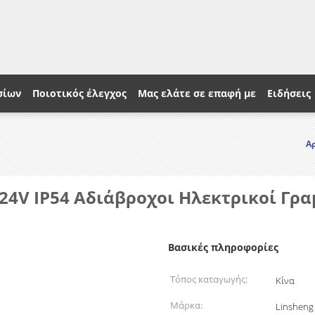
σίων
Ποιοτικός έλεγχος
Μας ελάτε σε επαφή με
Ειδήσεις
Α
24V IP54 Αδιάβροχοι Ηλεκτρικοί Γρα
Βασικές πληροφορίες
Τόπος καταγωγής:
Κίνα
Μάρκα:
Linsheng