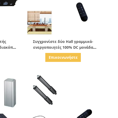
ς
Δείξε λεπτομέρειες
τής
Συγχρονίστε δύο Hall γραμμικά-
διακόπτη
ενεργοποιητές 100% DC μονάδα
ελέγχου με προγραμματιζόμενες
Επικοινωνήστε
θέσεις