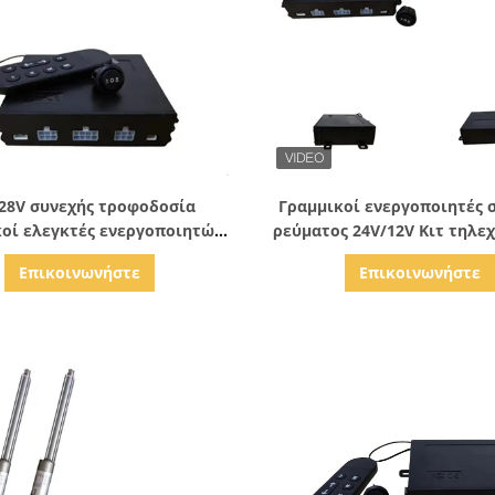
Δείξε λεπτομέρειες
Δείξε λεπτομέρειε
28V συνεχής τροφοδοσία
Γραμμικοί ενεργοποιητές 
οί ελεγκτές ενεργοποιητών
ρεύματος 24V/12V Κιτ τηλε
1/2 θέσεις ενεργοποιητών
για ηλιακό ιχνηλατη
Επικοινωνήστε
Επικοινωνήστε
Προγραμματίσιμες
αυτοματισμού παραθ