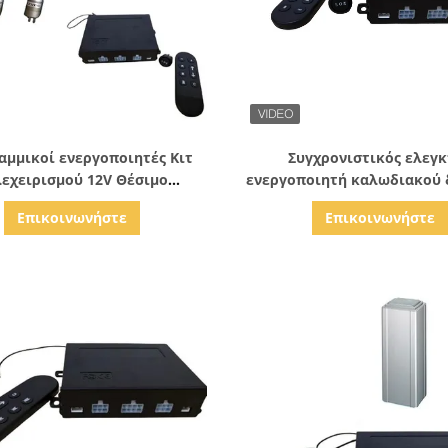
Δείξε λεπτομέρειες
Δείξε λεπτομέρειε
αμμικοί ενεργοποιητές Κιτ
Συγχρονιστικός ελεγκ
λεχειρισμού 12V Θέσιμο
ενεργοποιητή καλωδιακού 
υγχρονισμένο ελεγκτή
12V
Επικοινωνήστε
Επικοινωνήστε
ενεργοποιητή