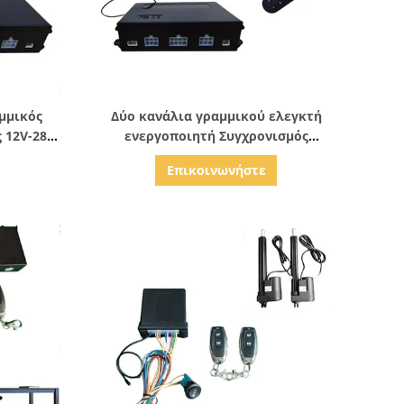
ς
Δείξε λεπτομέρειες
μμικός
Δύο κανάλια γραμμικού ελεγκτή
ς 12V-28V
ενεργοποιητή Συγχρονισμός
ειρισμού
επιπτώσεων αίθουσας για στήλες
Επικοινωνήστε
τραπεζών ανελκυστήρων