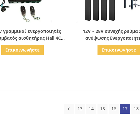
Δείξε λεπτομέρειες
Δείξε λεπτομέρειε
V γραμμικοί ενεργοποιητές
12V ~ 28V συνεχής ρεύμα
υμβατός αισθητήρας Hall 4CH
ανύψωσης Ενεργοποιητή
α ελέγχου ενεργοποιητών
τηλεχειρισμού για έξυπνα 
Επικοινωνήστε
Επικοινωνήστε
κουζίνας
13
14
15
16
17
18