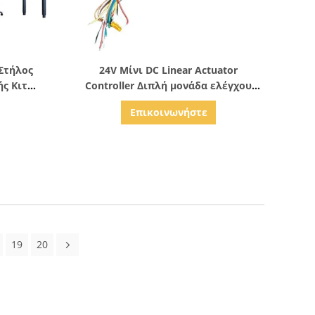
ς
Δείξε λεπτομέρειες
 Στήλος
24V Μίνι DC Linear Actuator
ς Κιτ
Controller Διπλή μονάδα ελέγχου
ντουλάπια
λειτουργίας για Swim Spa Pool Lifter
Επικοινωνήστε
19
20