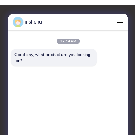
linsheng
επαφή
12:49 PM
LINSHENG INTERNATIONAL
ENTERPRISE CO., LTD
Good day, what product are you looking 
for?
No.1, βιομηχανικό πάρκο
HongBaFang, Shiji Rd,
GuanChong, Shiji, περιοχή
PanYu, (511450)
Guangzhou, Κίνα
86-20-39165268
info@linsheng-
auto.com