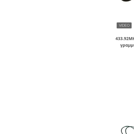
433.92M
γραμμ
ελέγχου 