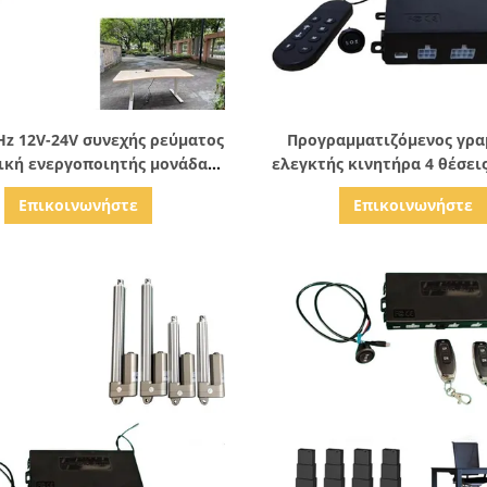
Δείξε λεπτομέρειες
Δείξε λεπτομέρειε
Hz 12V-24V συνεχής ρεύματος
Προγραμματιζόμενος γρα
ική ενεργοποιητής μονάδα
ελεγκτής κινητήρα 4 θέσει
με Hall Effect Position Sensor
DC actuators μονάδα τηλεχ
Επικοινωνήστε
Επικοινωνήστε