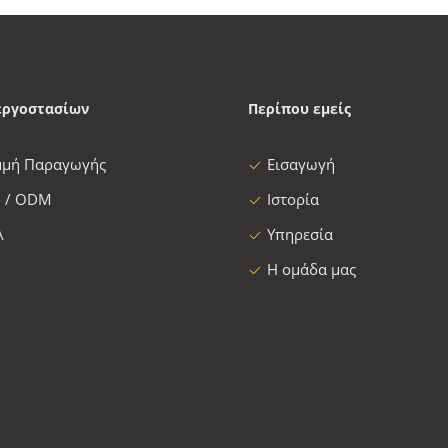
εργοστασίων
Περίπου εμείς
μμή Παραγωγής
Εισαγωγή
 / ODM
Ιστορία
Α
Υπηρεσία
Η ομάδα μας