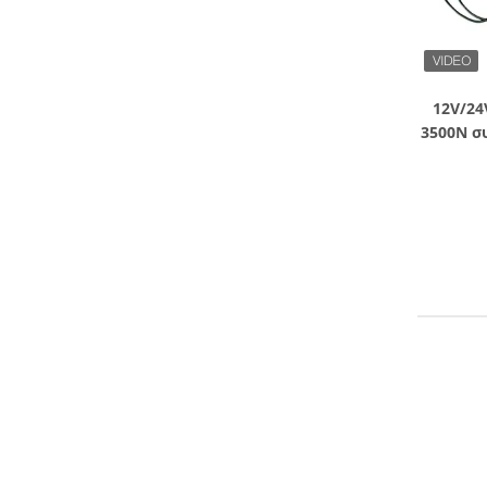
12V/24
3500N σ
μονάδ