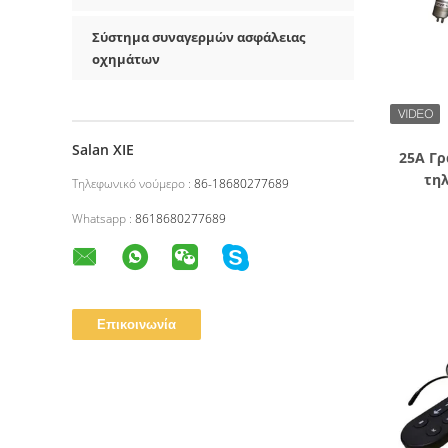
Σύστημα συναγερμών ασφάλειας
οχημάτων
Salan XIE
25A Γρ
τη
Τηλεφωνικό νούμερο :
86-18680277689
σ
Whatsapp :
8618680277689