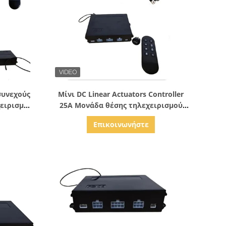
ς
Δείξε λεπτομέρειες
συνεχούς
Μίνι DC Linear Actuators Controller
χειρισμού
25A Μονάδα θέσης τηλεχειρισμού
τή
για TV Lift
Επικοινωνήστε
ύρων