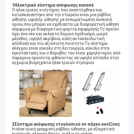
1Ηλεκτρικό σύστημα ανύψωσης καναπέ
Ο ηλεκτρικός κινητήρας που αναπτύχθηκε και
κατασκευάστηκε από την εταιρεία είναι μια ράβδος
ώθησης υψηλής ώθησης με ενσωματωμένη συσκευή
ορίου,που μπορεί να σχεδιαστεί με διαφορετική ώθηση
σύμφωνα με διαφορετικά φορτία εφαρμογήςΤο προϊόν
έχει ένα νέο και εκλεκτό δομικό σχεδιασμό, μικρό
μέγεθος, υψηλή ακρίβεια, καλή αυτοκλειδωτική
απόδοση και πιο αξιόπιστη ποιότητα.Το σύστημα
ελέγχου είναι εύκολο στη λειτουργία, εύκολο στην
εγκατάσταση, και ο θόρυβός του είναι χαμηλότερος από
παρόμοια προϊόντα, φθάνοντας σε υψηλό επίπεδο στην
εγχώρια βιομηχανία ηλεκτρικών στροφών.
2Σύστημα ανύψωσης ντουλαπιού σε πάγκο κουζίνας
Η ηλεκτρική γραμμική ράβδος ώθησης, με εξαιρετική
εμφάνιση, ελαφρύ βάρος, ευέλικτη χρήση,