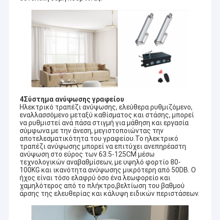
4Σύστημα ανύψωσης γραφείου
Ηλεκτρικό τραπέζι ανύψωσης, ελεύθερα ρυθμιζόμενο,
εναλλασσόμενο μεταξύ καθίσματος και στάσης, μπορεί
να ρυθμιστεί ανά πάσα στιγμή για μάθηση και εργασία
σύμφωνα με την άνεση, μεγιστοποιώντας την
αποτελεσματικότητα του γραφείου.Το ηλεκτρικό
τραπέζι ανύψωσης μπορεί να επιτύχει ανεπηρέαστη
ανύψωση στο εύρος των 63.5-125CM μέσω
τεχνολογικών αναβαθμίσεων, με υψηλό φορτίο 80-
Σπίτι
100KG και ικανότητα ανύψωσης μικρότερη από 50DB. Ο
Βρίσκεται στην πόλη Guangzhou νότια της Κίνας, η LINSHENG
ήχος είναι τόσο ελαφρύ όσο ένα λεωφορείο και
INTERNATIONAL ENTERPRISE Co., Ltd ειδικεύεται σε συστήματα
Προϊόντα
χαμηλότερος από το πλήκτρο,βελτίωση του βαθμού
ασφάλειας και ασφάλειας αυτοκινήτων και ηλεκτρονικά
άρσης της ελευθερίας και κάλυψη ειδικών περιστάσεων.
αξεσουάρ με δεκαετή πλούσια εμπειρία.
Περίπου εμείς
Κυρίως από τα προϊόντα μας είναι Pickups Tonneau Κάλυψη