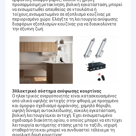
προσαρμόσιμη μετακίνηση, βολική εγκατάσταση, μπορεί
να ενσωματωθεί απευθείας σε ντουλάπια ή
τοίχους,ενσωματωμένο σε εξοπλισμό κουζίνας με
περιορισμένο χώρο. Ελέγξτε τη λειτουργία ανύψωσης
διαφόρων εξοπλισμών κουζίνας για να διευκολύνετε
την έξυπνη ζωή.
3Ηλεκτρικό σύστημα ανύψωσης κουρτίνας
Ο ηλεκτρικός ενεργοποιητής είναι κατασκευασμένος
από υλικά υψηλής αντοχής στην φθορά, με προηγμένο
και όμορφο σχεδιασμό εμφάνισης, χαμηλό θόρυβο,
υψηλή δύναμη αυτοκλείδωσης, εύκολη εγκατάσταση,
βολική λειτουργία,και αντοχή. Έχει ενσωματωμένο
σχεδιασμό διακόπτη ορίου, ο οποίος μπορεί να επιτύχει
λειτουργία αυτόματης στάσης μετά το ταξίδι, ισχυρή
σταθερότητα και μπορεί να συνδυαστεί τέλεια με τη
συνολική δομή κουρτίνας.