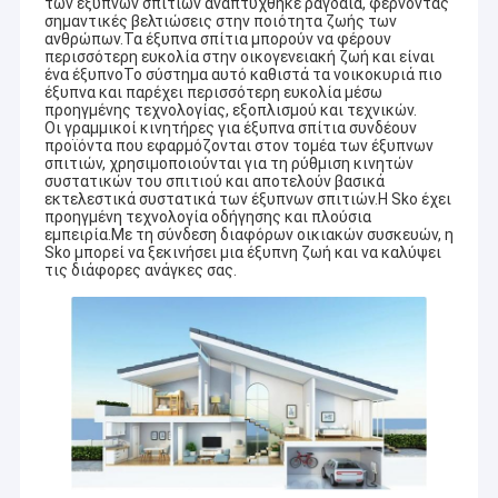
των έξυπνων σπιτιών αναπτύχθηκε ραγδαία, φέρνοντας
σημαντικές βελτιώσεις στην ποιότητα ζωής των
ανθρώπων.Τα έξυπνα σπίτια μπορούν να φέρουν
περισσότερη ευκολία στην οικογενειακή ζωή και είναι
ένα έξυπνοΤο σύστημα αυτό καθιστά τα νοικοκυριά πιο
έξυπνα και παρέχει περισσότερη ευκολία μέσω
προηγμένης τεχνολογίας, εξοπλισμού και τεχνικών.
Οι γραμμικοί κινητήρες για έξυπνα σπίτια συνδέουν
προϊόντα που εφαρμόζονται στον τομέα των έξυπνων
σπιτιών, χρησιμοποιούνται για τη ρύθμιση κινητών
συστατικών του σπιτιού και αποτελούν βασικά
εκτελεστικά συστατικά των έξυπνων σπιτιών.Η Sko έχει
προηγμένη τεχνολογία οδήγησης και πλούσια
εμπειρία.Με τη σύνδεση διαφόρων οικιακών συσκευών, η
Sko μπορεί να ξεκινήσει μια έξυπνη ζωή και να καλύψει
τις διάφορες ανάγκες σας.